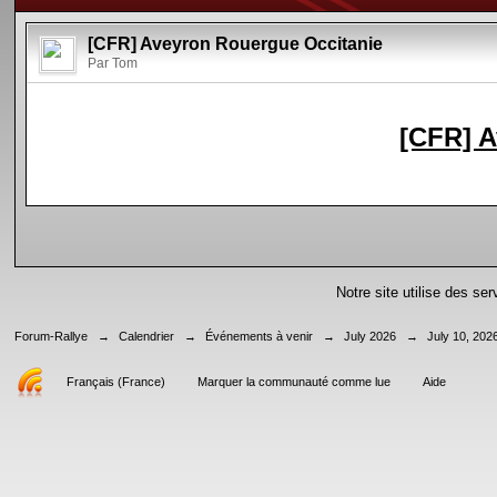
[CFR] Aveyron Rouergue Occitanie
Par Tom
[CFR] A
Notre site utilise des se
Forum-Rallye
→
Calendrier
→
Événements à venir
→
July 2026
→
July 10, 202
Français (France)
Marquer la communauté comme lue
Aide