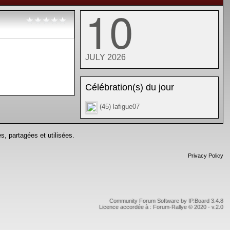
10
JULY 2026
Célébration(s) du jour
(45) lafigue07
s, partagées et utilisées.
Privacy Policy
Community Forum Software by IP.Board 3.4.8
Licence accordée à : Forum-Rallye © 2020 - v.2.0