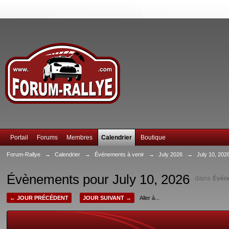
Portail
Forums
Membres
Calendrier
Boutique
Forum-Rallye
→
Calendrier
→
Événements à venir
→
July 2026
→
July 10, 202
Évènements pour July 10, 2026
dans
Évén
← JOUR PRÉCÉDENT
JOUR SUIVANT →
Aller à...