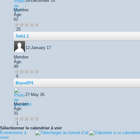
26-December 14
:
Membre
Âge:
62
: 25
Seb1.1
:
12-January 17
:
Membre
Âge:
49
: 6
Bryce974
:
27-May 26
:
Membre
Âge:
31
: 1
Sélectionner le calendrier à voir
Événements à
venir