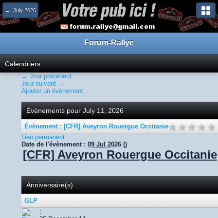
← July 2026
Forum-Rallye
Calendriers
← Jour précédent
Jour suivant →
Ajouter un évènement
Évènements pour July 11, 2026
Évènement : [CFR] Aveyron Rouergue Occitanie
Lien permanent
Date de l'évènement :
09 Jul 2026
()
[CFR] Aveyron Rouergue Occitanie
Anniversaire(s)
GLP
: