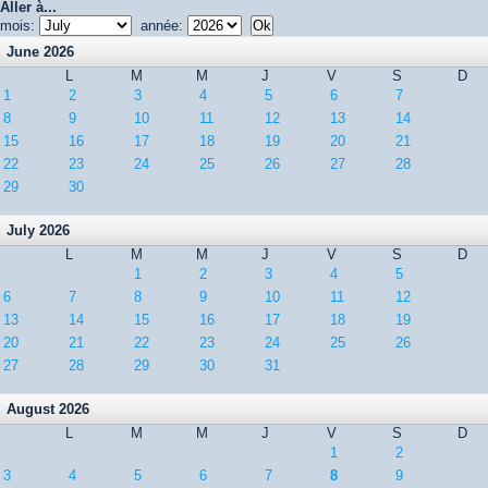
Aller à...
mois:
année:
June 2026
L
M
M
J
V
S
D
1
2
3
4
5
6
7
8
9
10
11
12
13
14
15
16
17
18
19
20
21
22
23
24
25
26
27
28
29
30
July 2026
L
M
M
J
V
S
D
1
2
3
4
5
6
7
8
9
10
11
12
13
14
15
16
17
18
19
20
21
22
23
24
25
26
27
28
29
30
31
August 2026
L
M
M
J
V
S
D
1
2
3
4
5
6
7
8
9