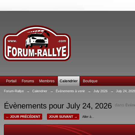
Portail
Forums
Membres
Calendrier
Boutique
Forum-Rallye
→
Calendrier
→
Événements à venir
→
July 2026
→
July 24, 202
Évènements pour July 24, 2026
dans
Évén
← JOUR PRÉCÉDENT
JOUR SUIVANT →
Aller à...