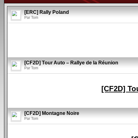
[ERC] Rally Poland
Par Tom
[CF2D] Tour Auto – Rallye de la Réunion
Par Tom
[CF2D] Tou
[CF2D] Montagne Noire
Par Tom