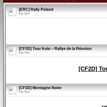
[ERC] Rally Poland
Par Tom
[CF2D] Tour Auto – Rallye de la Réunion
Par Tom
[CF2D] Tou
[CF2D] Montagne Noire
Par Tom