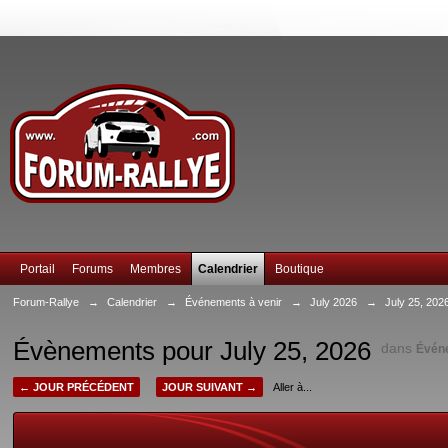
Portail
Forums
Membres
Calendrier
Boutique
Forum-Rallye
→
Calendrier
→
Événements à venir
→
July 2026
→
July 25, 202
Évènements pour July 25, 2026
dans
Évén
← JOUR PRÉCÉDENT
JOUR SUIVANT →
Aller à...