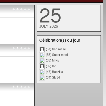
25
JULY 2026
Célébration(s) du jour
(57) fred rossel
(55) Super-mörtl
(33) MiRe
(39) fhr
(47) Bobzilla
(34) Sly34