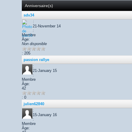
Anniversaire(s)
sdv34
:
21-November 14
:
Membre
Âge:
Non disponible
: 205
passion rallye
:
21-January 15
:
Membre
Âge:
42
: 0
julien62840
:
15-January 16
:
Membre
Âge: