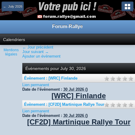
← July 2026
Forum-Rallye
Calendriers
← Jour précédent
Mentions
Jour suivant →
légales
Ajouter un évènement
Évènements pour July 30, 2026
Évènement : [WRC] Finlande
Lien permanent
Date de l'évènement :
30 Jul 2026
()
[WRC] Finlande
Évènement : [CF2D] Martinique Rallye Tour
Lien permanent
Date de l'évènement :
30 Jul 2026
()
[CF2D] Martinique Rallye Tour