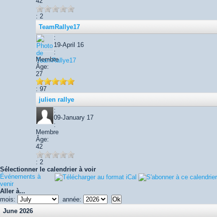
42
: 2
TeamRallye17
:
19-April 16
:
Membre
Âge:
27
: 97
julien rallye
:
09-January 17
:
Membre
Âge:
42
: 2
Sélectionner le calendrier à voir
Événements à
venir
Aller à...
mois:
année:
June 2026