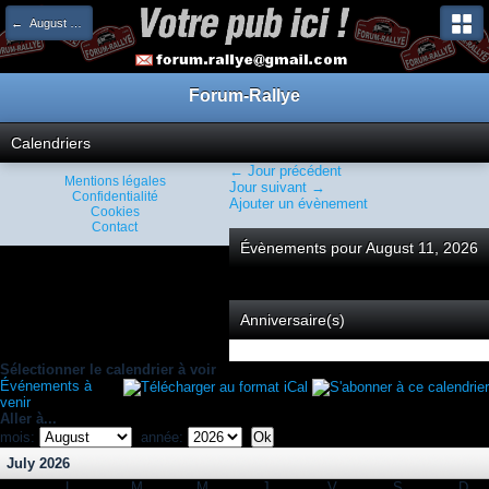
← August 2026
Forum-Rallye
Calendriers
← Jour précédent
Mentions légales
Jour suivant →
Confidentialité
Ajouter un évènement
Cookies
Contact
Évènements pour August 11, 2026
Anniversaire(s)
Sélectionner le calendrier à voir
Événements à
venir
Aller à...
mois:
année:
July 2026
L
M
M
J
V
S
D