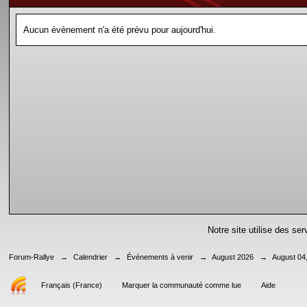
Aucun évènement n'a été prévu pour aujourd'hui.
Notre site utilise des se
Forum-Rallye
→
Calendrier
→
Événements à venir
→
August 2026
→
August 04
Français (France)
Marquer la communauté comme lue
Aide