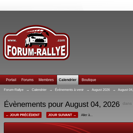
Portail
Forums
Membres
Calendrier
Boutique
Forum-Rallye
→
Calendrier
→
Événements à venir
→
August 2026
→
August 04
Évènements pour August 04, 2026
dan
← JOUR PRÉCÉDENT
JOUR SUIVANT →
Aller à...