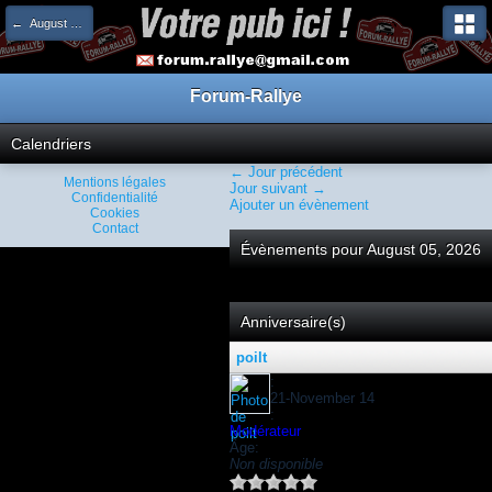
← August 2026
Forum-Rallye
Calendriers
← Jour précédent
Mentions légales
Jour suivant →
Confidentialité
Ajouter un évènement
Cookies
Contact
Évènements pour August 05, 2026
Anniversaire(s)
poilt
:
21-November 14
:
Modérateur
Âge:
Non disponible