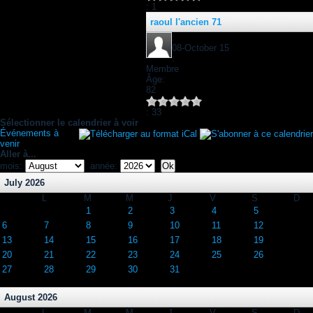
: 1
raoul l'ancien 71
:
08-October 15
:
Membre
Âge:
82
: 33
Sélectionner le calendrier à voir
Événements à
venir
Aller à...
mois:
année:
July 2026
L
M
M
J
V
S
D
1
2
3
4
5
6
7
8
9
10
11
12
13
14
15
16
17
18
19
20
21
22
23
24
25
26
27
28
29
30
31
August 2026
L
M
M
J
V
S
D