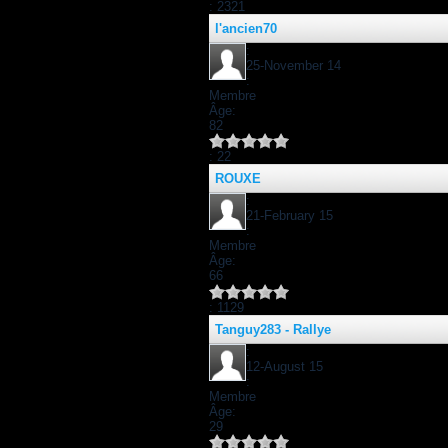
: 2321
l'ancien70
:
25-November 14
:
Membre
Âge:
82
: 22
ROUXE
:
21-February 15
:
Membre
Âge:
66
: 1129
Tanguy283 - Rallye
:
12-August 15
:
Membre
Âge:
29