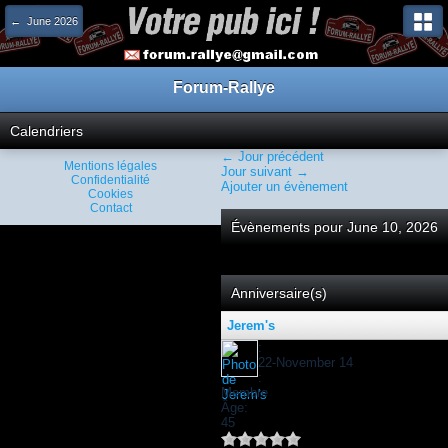
← June 2026
Forum-Rallye
Calendriers
← Jour précédent
Mentions légales
Jour suivant →
Confidentialité
Ajouter un évènement
Cookies
Contact
Évènements pour June 10, 2026
Anniversaire(s)
Jerem's
:
22-November 14
:
Membre
Âge:
45