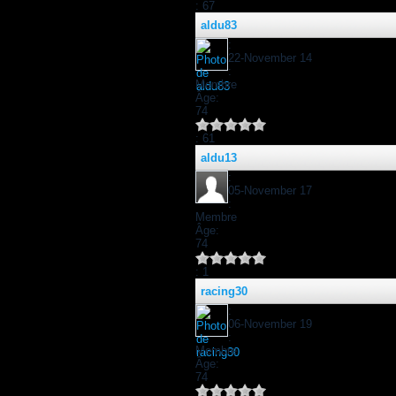
: 67
aldu83
:
22-November 14
:
Membre
Âge:
74
: 61
aldu13
:
05-November 17
:
Membre
Âge:
74
: 1
racing30
:
06-November 19
:
Membre
Âge:
74