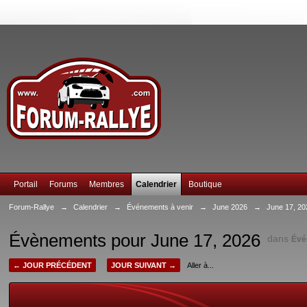
Portail
Forums
Membres
Calendrier
Boutique
Forum-Rallye
→
Calendrier
→
Événements à venir
→
June 2026
→
June 17, 20
Évènements pour June 17, 2026
dans
Évé
← JOUR PRÉCÉDENT
JOUR SUIVANT →
Aller à...