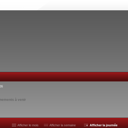
26
nements à venir
Afficher le mois
Afficher la semaine
Afficher la journée