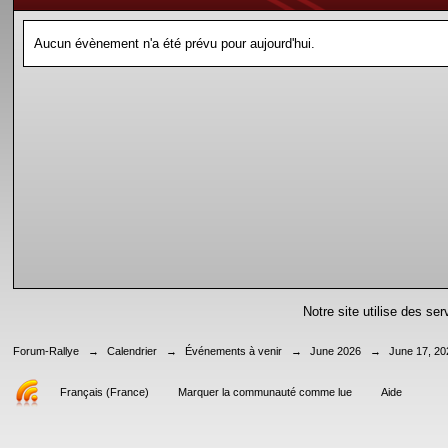
Aucun évènement n'a été prévu pour aujourd'hui.
Notre site utilise des se
Forum-Rallye
→
Calendrier
→
Événements à venir
→
June 2026
→
June 17, 20
Français (France)
Marquer la communauté comme lue
Aide