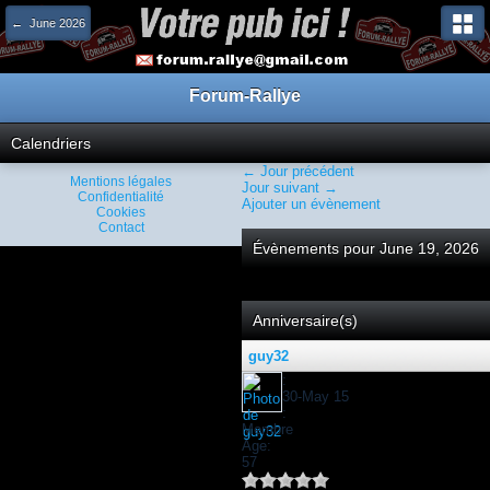
← June 2026
Forum-Rallye
Calendriers
← Jour précédent
Mentions légales
Jour suivant →
Confidentialité
Ajouter un évènement
Cookies
Contact
Évènements pour June 19, 2026
Anniversaire(s)
guy32
:
30-May 15
:
Membre
Âge:
57