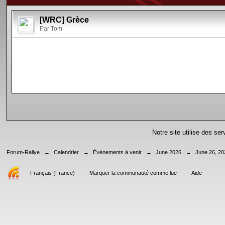
[WRC] Grèce
Par Tom
Notre site utilise des se
Forum-Rallye
→
Calendrier
→
Événements à venir
→
June 2026
→
June 26, 20
Français (France)
Marquer la communauté comme lue
Aide