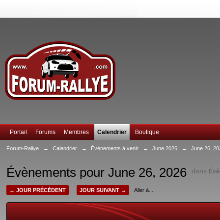
Portail
Forums
Membres
Calendrier
Boutique
Forum-Rallye
→
Calendrier
→
Événements à venir
→
June 2026
→
June 26, 20
Évènements pour June 26, 2026
dans
Évé
← JOUR PRÉCÉDENT
JOUR SUIVANT →
Aller à...