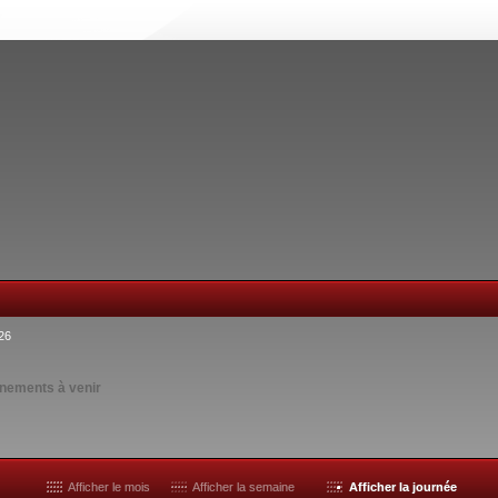
26
nements à venir
Afficher le mois
Afficher la semaine
Afficher la journée