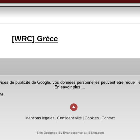
[WRC] Grèce
rvices de publicité de Google, vos données personnelles peuvent etre recueillie
En savoir plus ...
26
Mentions légales
|
Confidentialité
|
Cookies
|
Contact
Skin Designed By Evanescence at IBSkin.com