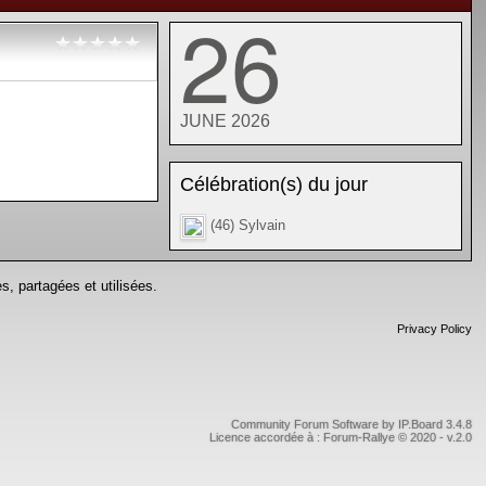
26
JUNE 2026
Célébration(s) du jour
(46) Sylvain
s, partagées et utilisées.
Privacy Policy
Community Forum Software by IP.Board 3.4.8
Licence accordée à : Forum-Rallye © 2020 - v.2.0