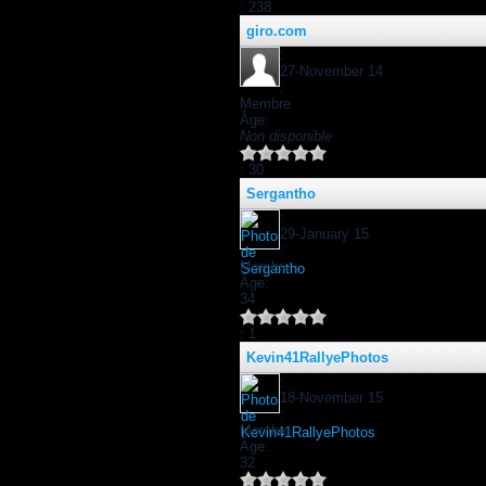
: 238
giro.com
:
27-November 14
:
Membre
Âge:
Non disponible
: 30
Sergantho
:
29-January 15
:
Membre
Âge:
34
: 1
Kevin41RallyePhotos
:
18-November 15
:
Membre
Âge:
32