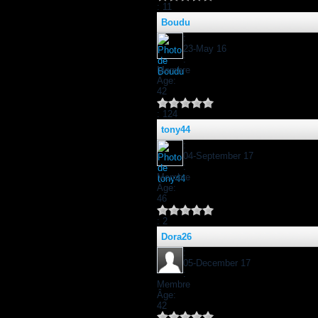
: 11
Boudu
:
23-May 16
:
Membre
Âge:
42
: 124
tony44
:
04-September 17
:
Membre
Âge:
46
: 2
Dora26
:
05-December 17
:
Membre
Âge:
42