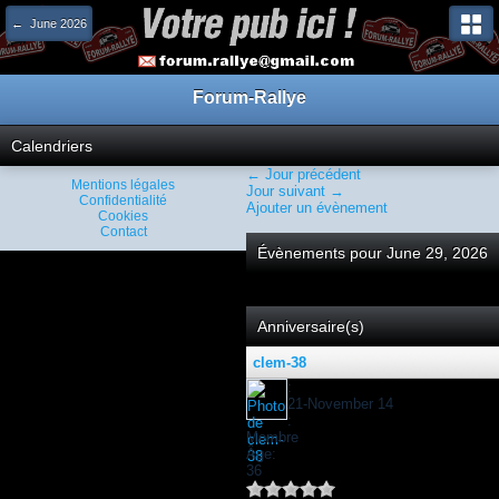
← June 2026
Forum-Rallye
Calendriers
← Jour précédent
Mentions légales
Jour suivant →
Confidentialité
Ajouter un évènement
Cookies
Contact
Évènements pour June 29, 2026
Anniversaire(s)
clem-38
:
21-November 14
:
Membre
Âge:
36