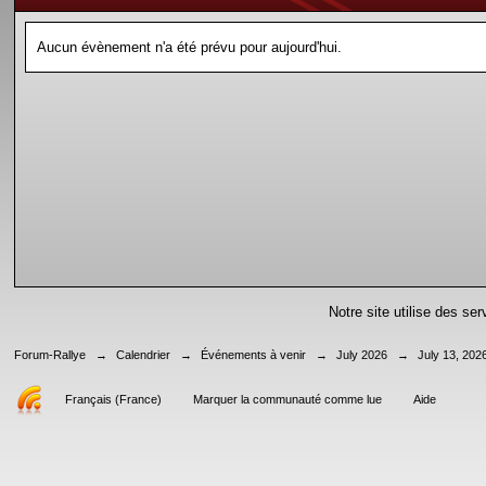
Aucun évènement n'a été prévu pour aujourd'hui.
Notre site utilise des se
Forum-Rallye
→
Calendrier
→
Événements à venir
→
July 2026
→
July 13, 202
Français (France)
Marquer la communauté comme lue
Aide