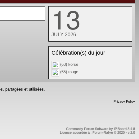
13
JULY 2026
Célébration(s) du jour
(63) korse
(65) rouge
s, partagées et utilisées.
Privacy Policy
Community Forum Software by IP.Board 3.4.8
Licence accordée à : Forum-Rallye © 2020 - v.2.0