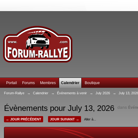
Portail
Forums
Membres
Calendrier
Boutique
Forum-Rallye
→
Calendrier
→
Événements à venir
→
July 2026
→
July 13, 202
Évènements pour July 13, 2026
dans
Évén
← JOUR PRÉCÉDENT
JOUR SUIVANT →
Aller à...