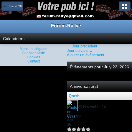
← July 2026
Forum-Rallye
Calendriers
← Jour précédent
Mentions légales
Jour suivant →
Confidentialité
Ajouter un évènement
Cookies
Contact
Évènements pour July 22, 2026
Anniversaire(s)
Qrash
:
23-November 14
:
Membre
Âge:
36