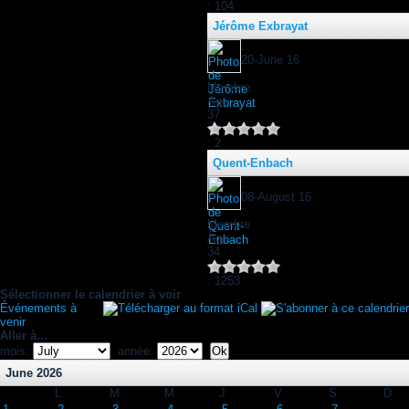
: 104
Jérôme Exbrayat
:
20-June 16
:
Membre
Âge:
37
: 2
Quent-Enbach
:
08-August 16
:
Membre
Âge:
34
: 1253
Sélectionner le calendrier à voir
Événements à
venir
Aller à...
mois:
année:
June 2026
L
M
M
J
V
S
D