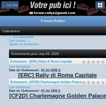
← July 2026
Forum-Rallye
Calendriers
← Jour précédent
Jour suivant →
Ajouter un évènement
Évènements pour July 04, 2026
Évènement : [ERC] Rally di Roma Capitale
Lien permanent
Date de l'évènement :
03 Jul 2026
()
[ERC] Rally di Roma Capitale
Évènement : [CF2D] Charlemagne Golden Palace
Lien permanent
Date de l'évènement :
03 Jul 2026
()
[CF2D] Charlemagne Golden Palace