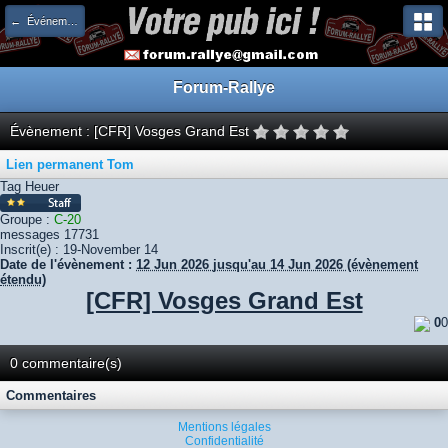
← Événements à venir
Forum-Rallye
Évènement : [CFR] Vosges Grand Est
Lien permanent
Tom
Tag Heuer
Groupe :
C-20
messages
17731
Inscrit(e) :
19-November 14
Date de l'évènement :
12 Jun 2026
jusqu'au 14 Jun 2026 (évènement
étendu)
[CFR] Vosges Grand Est
0
0
0 commentaire(s)
Commentaires
Mentions légales
Confidentialité