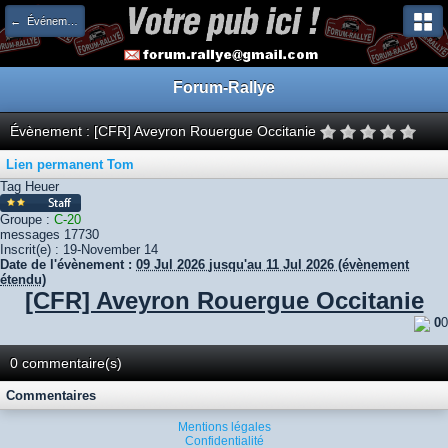
← Événements à venir
Forum-Rallye
Évènement : [CFR] Aveyron Rouergue Occitanie
Lien permanent
Tom
Tag Heuer
Groupe :
C-20
messages
17730
Inscrit(e) :
19-November 14
Date de l'évènement :
09 Jul 2026
jusqu'au 11 Jul 2026 (évènement
étendu)
[CFR] Aveyron Rouergue Occitanie
0
0
0 commentaire(s)
Commentaires
Mentions légales
Confidentialité