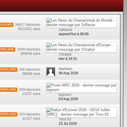
36817 réponses
PULAIRE
6513331 vues
JuRaces
aujourd’hui à 08:06
1849 réponses
POPULAIRE
399044 vues
VSrallye
hier à 16:31
Martinen
336 réponses
POPULAIRE
06 Aug 2026
38848 vues
259 réponses
POPULAIRE
13237 vues
bignonn
03 Aug 2026
103 réponses
POPULAIRE
11317 vues
Timo 83
23 Jul 2026