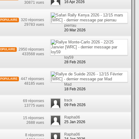
16 Apr 2026
30871 vues
320 réponses
POPULAIRE
29783 vues
pierrau
20 Mar 2026
2950 réponses
POPULAIRE
433568 vues
loy59
28 Feb 2026
447 réponses
POPULAIRE
48185 vues
Mad
18 Feb 2026
track
69 réponses
09 Feb 2026
13775 vues
Rapha06
15 réponses
25 Jan 2026
2688 vues
Rapha06
8 réponses