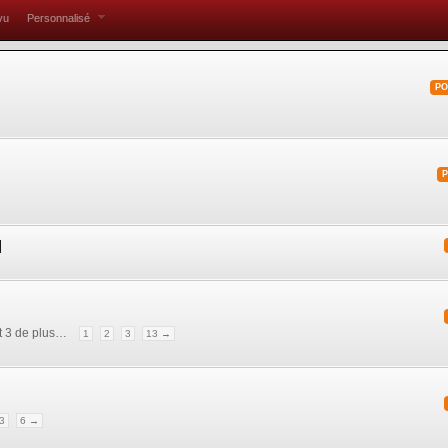
vu
Personnalisé
PO
]
t 3 de plus…
1
2
3
13 →
3
6 →