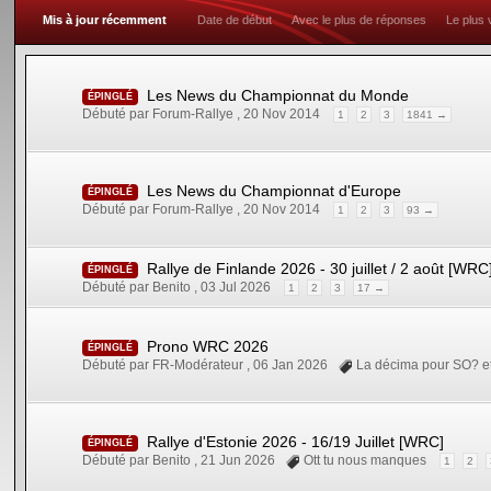
Mis à jour récemment
Date de début
Avec le plus de réponses
Le plus 
Les News du Championnat du Monde
ÉPINGLÉ
Débuté par Forum-Rallye ,
20 Nov 2014
1
2
3
1841 →
Les News du Championnat d'Europe
ÉPINGLÉ
Débuté par Forum-Rallye ,
20 Nov 2014
1
2
3
93 →
Rallye de Finlande 2026 - 30 juillet / 2 août [WRC
ÉPINGLÉ
Débuté par Benito ,
03 Jul 2026
1
2
3
17 →
Prono WRC 2026
ÉPINGLÉ
Débuté par FR-Modérateur ,
06 Jan 2026
La décima pour SO?
e
Rallye d'Estonie 2026 - 16/19 Juillet [WRC]
ÉPINGLÉ
Débuté par Benito ,
21 Jun 2026
Ott tu nous manques
1
2