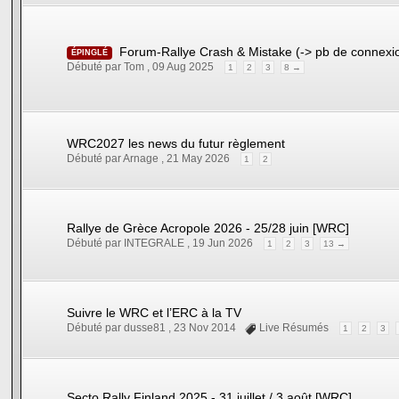
Forum-Rallye Crash & Mistake (-> pb de connexion,
ÉPINGLÉ
Débuté par Tom ,
09 Aug 2025
1
2
3
8 →
WRC2027 les news du futur règlement
Débuté par Arnage ,
21 May 2026
1
2
Rallye de Grèce Acropole 2026 - 25/28 juin [WRC]
Débuté par INTEGRALE ,
19 Jun 2026
1
2
3
13 →
Suivre le WRC et l’ERC à la TV
Débuté par dusse81 ,
23 Nov 2014
Live Résumés
1
2
3
Secto Rally Finland 2025 - 31 juillet / 3 août [WRC]