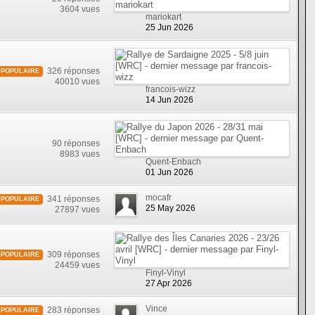
3604 vues
mariokart
25 Jun 2026
326 réponses
POPULAIRE
40010 vues
francois-wizz
14 Jun 2026
90 réponses
8983 vues
Quent-Enbach
01 Jun 2026
mocafr
341 réponses
POPULAIRE
25 May 2026
27897 vues
309 réponses
POPULAIRE
24459 vues
Finyl-Vinyl
27 Apr 2026
Vince
283 réponses
POPULAIRE