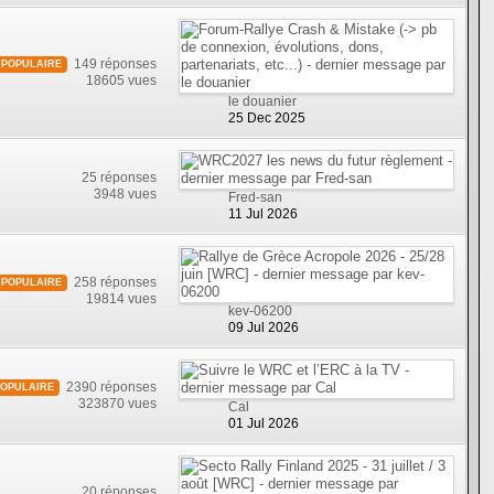
149 réponses
POPULAIRE
18605 vues
le douanier
25 Dec 2025
25 réponses
3948 vues
Fred-san
11 Jul 2026
258 réponses
POPULAIRE
19814 vues
kev-06200
09 Jul 2026
2390 réponses
POPULAIRE
323870 vues
Cal
01 Jul 2026
20 réponses