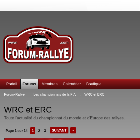
Portail
Forums
Membres
Calendrier
Boutique
Forum-Rallye
→
Les championnats de la FIA
→
WRC et ERC
WRC et ERC
Toute l'actualité du championnat du monde et d'Europe des rallyes.
SUIVANT
»
Page 1 sur 14
1
2
3