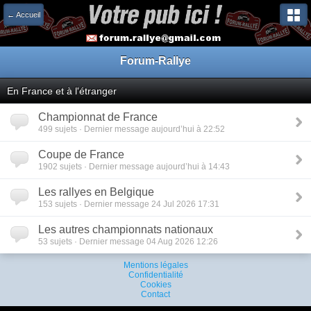
← Accueil
Forum-Rallye
En France et à l'étranger
Championnat de France
499 sujets · Dernier message aujourd’hui à 22:52
Coupe de France
1902 sujets · Dernier message aujourd’hui à 14:43
Les rallyes en Belgique
153 sujets · Dernier message 24 Jul 2026 17:31
Les autres championnats nationaux
53 sujets · Dernier message 04 Aug 2026 12:26
Mentions légales
Confidentialité
Cookies
Contact