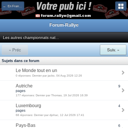
← En France et à l'étranger
Forum-Rallye
Les autres championnats nat...
« Préc
Suiv. »
Sujets dans ce forum
Le Monde tout en un
0 réponses: Dernier par jacko, 04 Aug 2026 12:26
Autriche
9
pages
177 réponses: Dernier par Thomas, 19 Jul 2026 16:39
Luxembourg
4
pages
68 réponses: Dernier par djohac, 12 Jul 2026 17:41
Pays-Bas
6