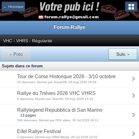
← Historique
Forum-Rallye
VHC - VHRS - Régularité
« Préc
Suiv. »
Sujets dans ce forum
Tour de Corse Historique 2026 - 3/10 octobre
15 réponses: Dernier par Subak59, 05 Aug 2026 16:09
Rallye du Trièves 2026 VHC VHRS
0 réponses: Dernier par Team3V, 05 Aug 2026 15:15
Rallylegend Repubblica di San Marino
13 pages
248 réponses: Dernier par FDV video, 30 Jul 2026 09:13
Eifel Rallye Festival
2 réponses: Dernier par GRID.Media, 28 Jul 2026 23:03