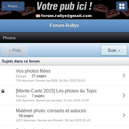
← Photos et Vidéos
Forum-Rallye
Photos
« Préc
Suiv. »
Sujets dans ce forum
Vos photos filées
37 pages
Épinglé
734 réponses: Dernier par B2B, 08 Nov 2022 09:03
[Monte-Carlo 2015] Les photos du Topic
7 pages
Épinglé
139 réponses: Dernier par goodyd, 31 Jan 2015 15:26
Matériel photo: conseils et astuces
58 pages
1157 réponses: Dernier par Romain, 28 Jan 2026 21:40