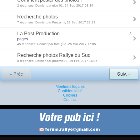
2 réponses: Dernier par nico 01, 24 Sep 2017 08:34
Recherche photos
7 réponses: Dernier par Frezzy_fr, 23 Sep 2017 22:23
La Post-Production
3
pages
45 réponses: Dernier par tartugue, 25 Mar 2017 17:05
Recherche photos Rallye du Sud
0 réponses: Dernier par prodrive83, 26 Feb 2017 14:36
« Préc
Suiv. »
Mentions légales
Confidentialité
Cookies
Contact