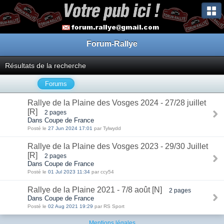
Forum-Rallye
Résultats de la recherche
Forums
Rallye de la Plaine des Vosges 2024 - 27/28 juillet
[R]
2 pages
Dans Coupe de France
Posté le
27 Jun 2024 17:01
par Tylwydd
Rallye de la Plaine des Vosges 2023 - 29/30 Juillet
[R]
2 pages
Dans Coupe de France
Posté le
01 Jul 2023 11:34
par ccy54
Rallye de la Plaine 2021 - 7/8 août [N]
2 pages
Dans Coupe de France
Posté le
02 Aug 2021 19:29
par RS Sport
Mentions légales