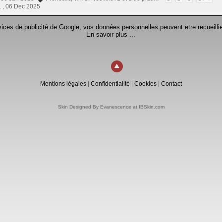
 ,
06 Dec 2025
rvices de publicité de Google, vos données personnelles peuvent etre recueillie
En savoir plus ...
Mentions légales
|
Confidentialité
|
Cookies
|
Contact
Skin Designed By Evanescence at IBSkin.com