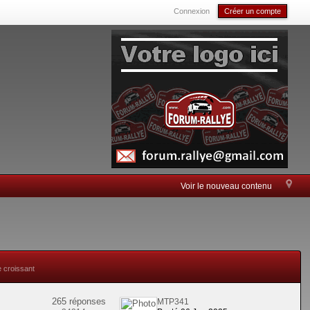
Connexion
Créer un compte
Voir le nouveau contenu
e croissant
265 réponses
MTP341