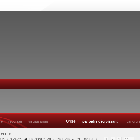
Ordre
tre
réponses
visualisations
par ordre décroissant
par ordr
et ERC
 06 Jan 2025
Pronostic
,
WRC
,
Neuville#1
et 1 de plus…
1
2
3
14 →