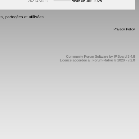
24214 vues
Posté 06 Jan 2025
s, partagées et utilisées.
Privacy Policy
Community Forum Software by IP.Board 3.4.8
Licence accordée à : Forum-Rallye © 2020 - v.2.0