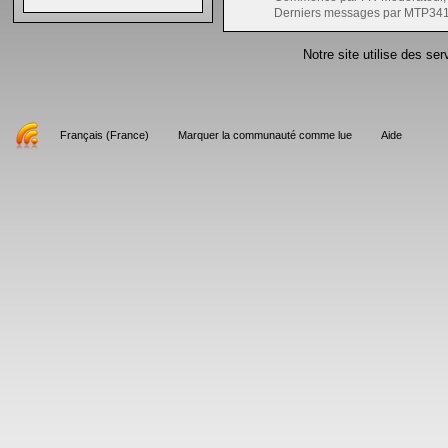
Derniers messages par MTP341
Notre site utilise des se
Français (France)
Marquer la communauté comme lue
Aide