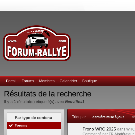
Portail
Forums
Membres
Calendrier
Boutique
Résultats de la recherche
Il y a
1
résultat(s) étiqueté(s) avec
Neuville#1
Trier par
dernière mise à jour
ti
Par type de contenu
Forums
Prono WRC 2025
dans
WRC 
Commencé par FR-Modérateur,