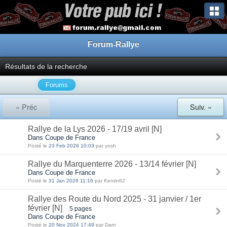
Forum-Rallye
Résultats de la recherche
Forums
« Préc
Suiv. »
Rallye de la Lys 2026 - 17/19 avril [N]
Dans Coupe de France
Posté le
23 Feb 2026 10:03
par yosh
Rallye du Marquenterre 2026 - 13/14 février [N]
Dans Coupe de France
Posté le
31 Jan 2026 11:16
par Kentin62
Rallye des Route du Nord 2025 - 31 janvier / 1er
février [N]
5 pages
Dans Coupe de France
Posté le
20 Nov 2024 17:49
par Dam