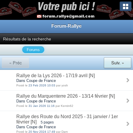
Forum-Rallye
Résultats de la recherche
Forums
« Préc
Suiv. »
Rallye de la Lys 2026 - 17/19 avril [N]
Dans Coupe de France
Posté le
23 Feb 2026 10:03
par yosh
Rallye du Marquenterre 2026 - 13/14 février [N]
Dans Coupe de France
Posté le
31 Jan 2026 11:16
par Kentin62
Rallye des Route du Nord 2025 - 31 janvier / 1er
février [N]
5 pages
Dans Coupe de France
Posté le
20 Nov 2024 17:49
par Dam