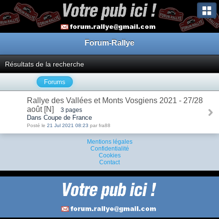
Forum-Rallye
Résultats de la recherche
Forums
Rallye des Vallées et Monts Vosgiens 2021 - 27/28
août [N]
3 pages
Dans Coupe de France
Posté le
21 Jul 2021 08:23
par fra88
Mentions légales
Confidentialité
Cookies
Contact