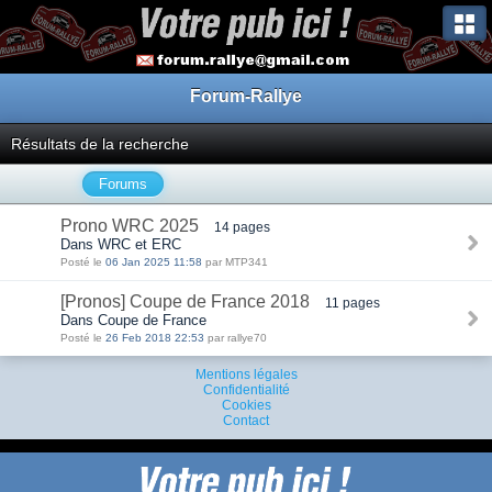
Forum-Rallye
Résultats de la recherche
Forums
Prono WRC 2025
14 pages
Dans WRC et ERC
Posté le
06 Jan 2025 11:58
par MTP341
[Pronos] Coupe de France 2018
11 pages
Dans Coupe de France
Posté le
26 Feb 2018 22:53
par rallye70
Mentions légales
Confidentialité
Cookies
Contact