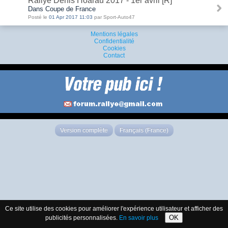
Rallye Denis Hoarau 2017 - 1er avril [R]
Dans Coupe de France
Posté le
01 Apr 2017 11:03
par Sport-Auto47
Mentions légales
Confidentialité
Cookies
Contact
Version complète
Français (France)
Ce site utilise des cookies pour améliorer l'expérience utilisateur et afficher des
OK
publicités personnalisées.
En savoir plus