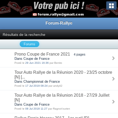
Forum-Rallye
Résultats de la recherche
Forums
Prono Coupe de France 2021
4 pages
Dans Coupe de France
Posté le
29 Jun 2021 16:36
par Benito
Tour Auto Rallye de la Réunion 2020 - 23/25 octobre
[N] [...
Dans Championnat de France
Posté le
17 Jul 2019 08:24
par andy42
Tour Auto Rallye de la Réunion 2018 - 27/29 Juillet
[N]
Dans Coupe de France
Posté le
08 Jul 2018 11:27
par Ragnot'ourien