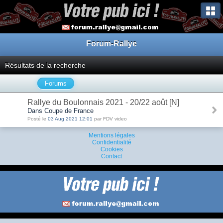
Forum-Rallye
Résultats de la recherche
Forums
Rallye du Boulonnais 2021 - 20/22 août [N]
Dans Coupe de France
Posté le
03 Aug 2021 12:01
par FDV video
Mentions légales
Confidentialité
Cookies
Contact