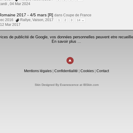
ardi ,
04 Mar 2024
Romaine 2017 - 4/5 mars [R]
dans
Coupe de France
 Dec 2016
Rallye
,
Vaison
,
2017
1
2
3
14 →
,
12 Mar 2017
rvices de publicité de Google, vos données personnelles peuvent etre recueillie
En savoir plus ...
Mentions légales
|
Confidentialité
|
Cookies
|
Contact
Skin Designed By Evanescence at IBSkin.com