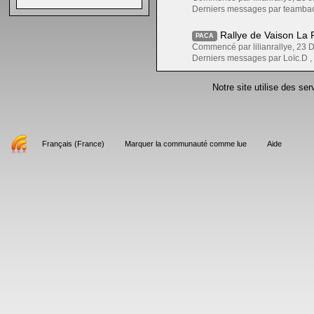
Derniers messages par teambac
Rallye de Vaison La 
PACA
Commencé par lilianrallye, 23
Derniers messages par Loïc.D 
Notre site utilise des se
Français (France)
Marquer la communauté comme lue
Aide