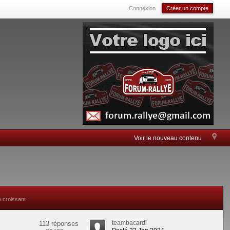
Connexion
Créer un compte
Voir le nouveau contenu
e croissant
teambacardi
113 réponses