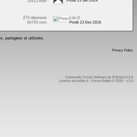
Posté 23 Jan 2024
33423 vues
273 réponses
Loïc.D
86709 vues
Posté 23 Dec 2016
s, partagées et utilisées.
Privacy Policy
Community Forum Software by IP.Board 3.4.8
Licence accordée à : Forum-Rallye © 2020 - v.2.0