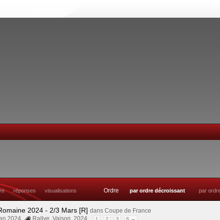
Ordre
tre
réponses
visualisations
par ordre décroissant
par ordr
Romaine 2024 - 2/3 Mars [R]
dans
Coupe de France
 Jan 2024
Rallye
,
Vaison
,
2024
1
2
3
6 →