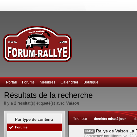
Portail
Forums
Membres
Calendrier
Boutique
Résultats de la recherche
Il y a
2
résultat(s) étiqueté(s) avec
Vaison
Trier par
dernière mise à jour
ti
Par type de contenu
Forums
Rallye de Vaison La 
PACA
Commencé par lilianrallye, 23