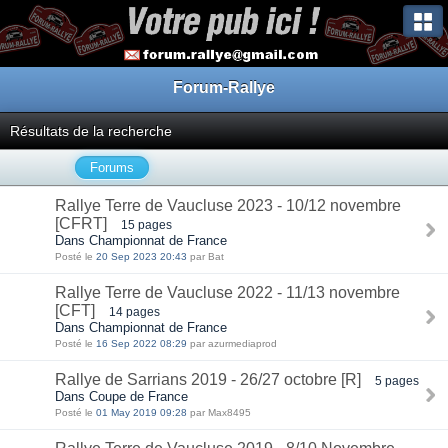
Forum-Rallye
Résultats de la recherche
Forums
Rallye Terre de Vaucluse 2023 - 10/12 novembre
[CFRT]
15 pages
Dans Championnat de France
Posté le
20 Sep 2023 20:43
par Bat
Rallye Terre de Vaucluse 2022 - 11/13 novembre
[CFT]
14 pages
Dans Championnat de France
Posté le
16 Sep 2022 08:29
par azurmediaprod
Rallye de Sarrians 2019 - 26/27 octobre [R]
5 pages
Dans Coupe de France
Posté le
01 May 2019 09:28
par Max8495