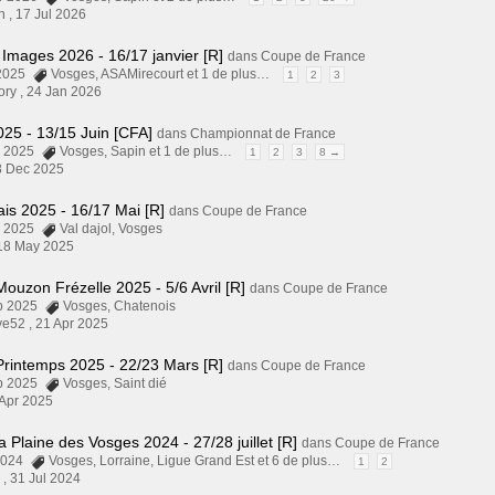
n ,
17 Jul 2026
 Images 2026 - 16/17 janvier [R]
dans
Coupe de France
 2025
Vosges
,
ASAMirecourt
et 1 de plus…
1
2
3
ory ,
24 Jan 2026
25 - 13/15 Juin [CFA]
dans
Championnat de France
pr 2025
Vosges
,
Sapin
et 1 de plus…
1
2
3
8 →
8 Dec 2025
lais 2025 - 16/17 Mai [R]
dans
Coupe de France
pr 2025
Val dajol
,
Vosges
18 May 2025
Mouzon Frézelle 2025 - 5/6 Avril [R]
dans
Coupe de France
eb 2025
Vosges
,
Chatenois
ye52 ,
21 Apr 2025
Printemps 2025 - 22/23 Mars [R]
dans
Coupe de France
eb 2025
Vosges
,
Saint dié
 Apr 2025
a Plaine des Vosges 2024 - 27/28 juillet [R]
dans
Coupe de France
 2024
Vosges
,
Lorraine
,
Ligue Grand Est
et 6 de plus…
1
2
 ,
31 Jul 2024