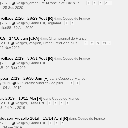
ug 2020
Vosges
,
grand Est
,
Mirabelle
et 1 de plus…
1
2
3
6 →
 ,
25 Sep 2020
 Vallées 2020 - 28/29 Août [R]
dans
Coupe de France
ug 2020
Vosges
,
Grand Est
,
Regional
1
2
ition88 ,
30 Aug 2020
19 - 14/16 Juin [CFA]
dans
Championnat de France
pr 2019
Vosges
,
Vosgien
,
Grand Est
et 2 de plus…
1
2
3
29 →
15 Nov 2019
 Vallées 2019 - 30/31 Août [R]
dans
Coupe de France
ug 2019
Vosges
,
Grand Est
sB ,
01 Sep 2019
péen 2019 - 29/30 Juin [R]
dans
Coupe de France
ay 2019
RIP Jerome Vinel
et 2 de plus…
1
2
 ,
04 Jul 2019
lais 2019 - 10/11 Mai [R]
dans
Coupe de France
pr 2019
Vosges
,
Grand Est
1
2
3
4
8 ,
14 May 2019
Mouzon Frezelle 2019 - 13/14 Avril [R]
dans
Coupe de France
ar 2019
Vosges
,
Grand Est
1
2
3
 ,
24 Apr 2019