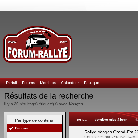
Portail
Forums
Membres
Calendrier
Boutique
Résultats de la recherche
Il y a
20
résultat(s) étiqueté(s) avec
Vosges
Trier par
dernière mise à jour
ti
Par type de contenu
Forums
Rallye Vosges Grand-Est 20
Commencé par VSrallye, 14 M