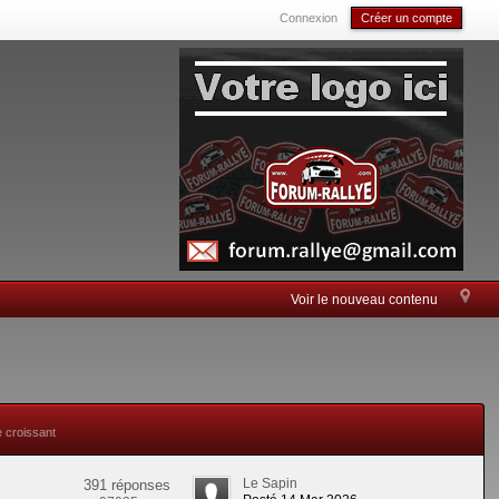
Connexion
Créer un compte
Voir le nouveau contenu
e croissant
Le Sapin
391 réponses