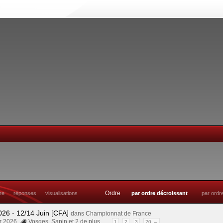
Ordre
tre
réponses
visualisations
par ordre décroissant
par ordr
26 - 12/14 Juin [CFA]
dans
Championnat de France
ar 2026
Vosges
,
Sapin
et 2 de plus…
1
2
3
20 →