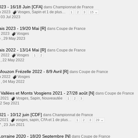
23 - 16/18 Juin [CFA]
dans
Championnat de France
eb 2023
Vosges
,
Sapin
et 1 de plus…
1
2
3
15 →
,
03 Jul 2023
lais 2023 - 19/20 Mai [R]
dans
Coupe de France
pr 2023
Vosges
 ,
29 May 2023
lais 2022 - 13/14 Mai [R]
dans
Coupe de France
pr 2022
Vosges
1
2
 ,
22 May 2022
Mouzon Frézelle 2022 - 8/9 Avril [R]
dans
Coupe de France
eb 2022
Vosges
 ,
04 May 2022
 Vallées et Monts Vosgiens 2021 - 27/28 août [N]
dans
Coupe de France
l 2021
Vosges
,
Sapin
,
Nouveautée
1
2
3
2 Sep 2021
21 - 10/12 juin [CDF]
dans
Championnat de France
y 2021
vosges
,
sapin
,
CFA
et 1 de plus…
1
2
3
29 →
7 ,
23 Jun 2021
Lorraine 2020 - 18/20 Septembre [N]
dans
Coupe de France