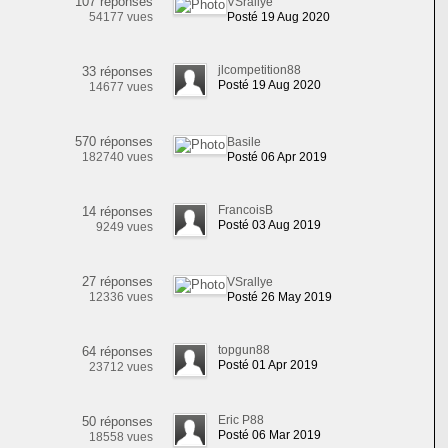
107 réponses
VSrallye
54177 vues
Posté 19 Aug 2020
jlcompetition88
33 réponses
Posté 19 Aug 2020
14677 vues
570 réponses
Basile
182740 vues
Posté 06 Apr 2019
FrancoisB
14 réponses
Posté 03 Aug 2019
9249 vues
27 réponses
VSrallye
12336 vues
Posté 26 May 2019
topgun88
64 réponses
Posté 01 Apr 2019
23712 vues
Eric P88
50 réponses
Posté 06 Mar 2019
18558 vues