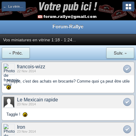
← La vitrine des miniatures et des collectionneurs
Forum-Rallye
Vos miniatures en vitrine 1:18 - 1:24...
« Préc.
Suiv. »
francois-wizz
22 Nov 2014
Philippe, c'est des achats en brocante? Comme quoi ça peut être utile
Le Mexicain rapide
23 Nov 2014
Taggle !
Iron
23 Nov 2014