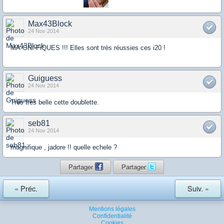
Max43Block
24 Nov 2014
MA-GNI-FiQUES !!! Elles sont très réussies ces i20 !
Guiguess
24 Nov 2014
Très tres belle cette doublette.
seb81
24 Nov 2014
magnifique , jadore !! quelle echele ?
Partager
Partager
« Préc.
Suiv. »
Mentions légales
Confidentialité
Cookies