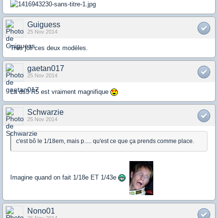
Guiguess
25 Nov 2014
Très joli ces deux modèles.
gaetan017
25 Nov 2014
La ds3 R5 est vraiment magnifique
Schwarzie
25 Nov 2014
c'est bô le 1/18em, mais p..... qu'est ce que ça prends comme place.
Imagine quand on fait 1/18e ET 1/43e
Nono01
26 Nov 2014