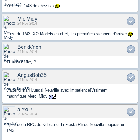
Yes c du 1/43 de chez ixo
Mic Midy
24 Nov 2014
C'est du 1/43 IXO Models en effet, les premières viennent d'arriver
Benkkïnen
24 Nov 2014
Tu en as Midy ?
AngusBob35
24 Nov 2014
J'attend ma Hyundai Neuville avec impatience!Vraiment
magnifique!Merci Midy
alex67
25 Nov 2014
Ajout de la RRC de Kubica et la Fiesta R5 de Neuville toujours en
1/43