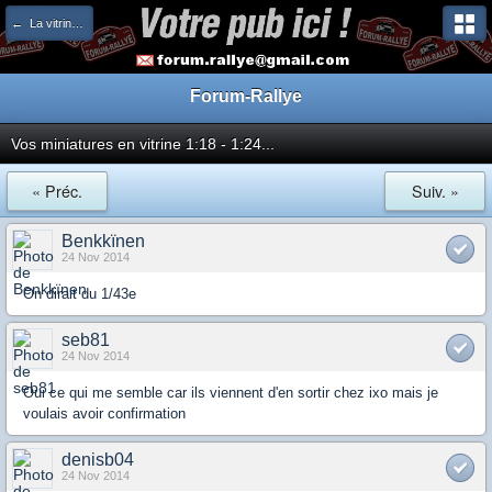
← La vitrine des miniatures et des collectionneurs
Forum-Rallye
Vos miniatures en vitrine 1:18 - 1:24...
« Préc.
Suiv. »
Benkkïnen
24 Nov 2014
On dirait du 1/43e
seb81
24 Nov 2014
Oui ce qui me semble car ils viennent d'en sortir chez ixo mais je
voulais avoir confirmation
denisb04
24 Nov 2014