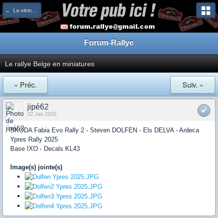
← La vitrine des miniatures et des collectionneurs
Forum-Rallye
Le rallye Belge en miniatures
« Préc.
Suiv. »
jipé62
22 Jan 2026
SKODA Fabia Evo Rally 2 - Steven DOLFEN - Els DELVA - Ardeca
Ypres Rally 2025
Base IXO - Decals KL43
Image(s) jointe(s)