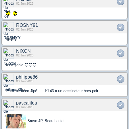
02 Jun 2026
ROSNY91
02 Jun 2026
🤩🤩🤩
NIXON
02 Jun 2026
Incroyable 😈😈😈
philippe86
03 Jun 2026
Superbe déco Jipé ..... KL43 a un dessinateur hors pair
pascalitou
03 Jun 2026
Bravo JP, Beau boulot