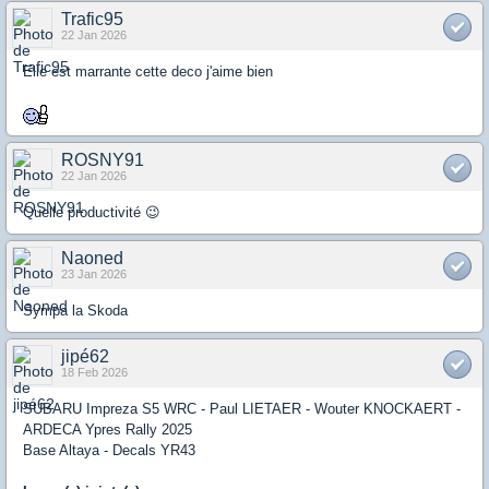
Trafic95
22 Jan 2026
Elle est marrante cette deco j'aime bien
ROSNY91
22 Jan 2026
Quelle productivité 😉
Naoned
23 Jan 2026
Sympa la Skoda
jipé62
18 Feb 2026
SUBARU Impreza S5 WRC - Paul LIETAER - Wouter KNOCKAERT -
ARDECA Ypres Rally 2025
Base Altaya - Decals YR43