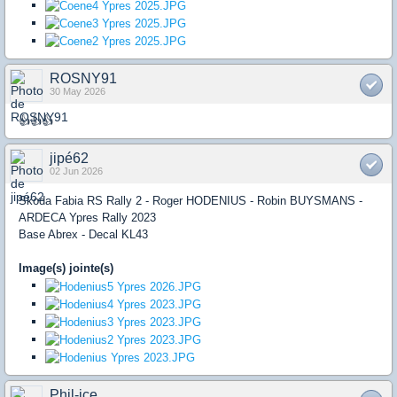
ROSNY91
30 May 2026
👍👍👍
jipé62
02 Jun 2026
Skoda Fabia RS Rally 2 - Roger HODENIUS - Robin BUYSMANS -
ARDECA Ypres Rally 2023
Base Abrex - Decal KL43
Image(s) jointe(s)
Phil-ice