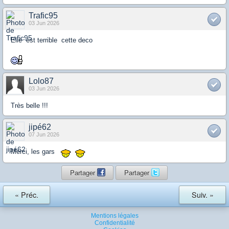
Trafic95
03 Jun 2026
Elle est terrible cette deco
Lolo87
03 Jun 2026
Très belle !!!
jipé62
07 Jun 2026
Merci, les gars
Partager
Partager
« Préc.
Suiv. »
Mentions légales
Confidentialité