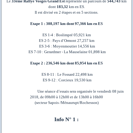
Le
33ème Rallye Vosges Grand Est
représente un parcours de
544,743
km
dont
183,32
km en ES.
Il est divisé en 2 étapes et en 5 sections.
Etape 1 :
308,197 km dont 97,366 km en ES
ES 1-4 : Boslimpré 05,921 km
ES 2-5 : Pays d‘Ormont 27,257 km
ES 3-6 : Moyenmoutier 14,556 km
ES 7-10 : Gerardmer - La Mauselaine 01,898 km
Etape 2 :
236,546 km dont 85,954 km en ES
ES 8-11 : Le Fossard 22,498 km
ES 9-12 : Corcieux 19,530 km
Une séance d’essais sera organisée le vendredi 08 juin
2018, de 09h00 à 12h00 et de 13h00 à 16h00
(secteur Sapois /Ménaurupt/Rochesson)
Info N° 1 :