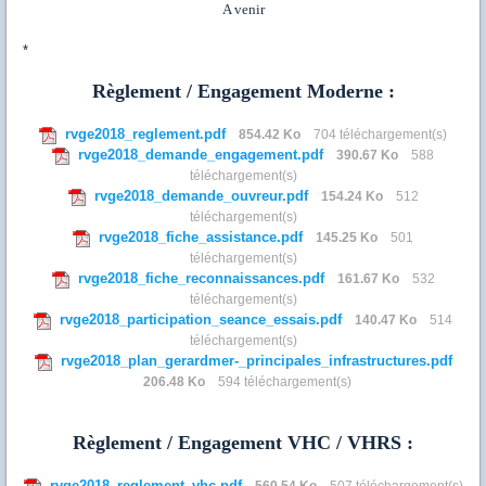
A venir
*
Règlement / Engagement Moderne :
rvge2018_reglement.pdf
854.42 Ko
704 téléchargement(s)
rvge2018_demande_engagement.pdf
390.67 Ko
588
téléchargement(s)
rvge2018_demande_ouvreur.pdf
154.24 Ko
512
téléchargement(s)
rvge2018_fiche_assistance.pdf
145.25 Ko
501
téléchargement(s)
rvge2018_fiche_reconnaissances.pdf
161.67 Ko
532
téléchargement(s)
rvge2018_participation_seance_essais.pdf
140.47 Ko
514
téléchargement(s)
rvge2018_plan_gerardmer-_principales_infrastructures.pdf
206.48 Ko
594 téléchargement(s)
Règlement / Engagement VHC / VHRS :
rvge2018_reglement_vhc.pdf
560.54 Ko
507 téléchargement(s)