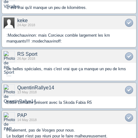
C est vrai qu'il manque un peu de kilomètres.
keke
24 Apr 2018
:Modechauvinon: mais Corcieux comble largement les km
manquants!!! :modechauvinoff:
RS Sport
26 Apr 2018
De belles spéciales, mais c'est vrai que ça manque un peu de kms
....
QuentinRallye14
13 May 2018
Eddie Lemaitre présent avec la Skoda Fabia R5
PAP
14 May 2018
Finalement, pas de Vosges pour nous.
Le budget n'est pas réuni pour le faire malheureusement.