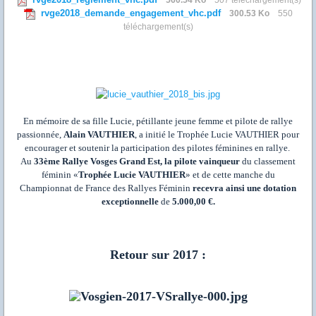
rvge2018_demande_engagement_vhc.pdf
300.53 Ko
550
téléchargement(s)
En mémoire de sa fille Lucie, pétillante jeune femme et pilote de rallye
passionnée,
Alain VAUTHIER
, a initié le
Trophée Lucie VAUTHIER
pour
encourager et soutenir la participation des pilotes féminines en rallye.
Au
33
ème
Rallye Vosges Grand Est
, la pilote vainqueur
du classement
féminin
«
Trophée Lucie VAUTHIER
»
et de cette manche du
Championnat de France des Rallyes Féminin
recevra ainsi une dotation
exceptionnelle
de
5.000,00 €
.
Retour sur 2017 :