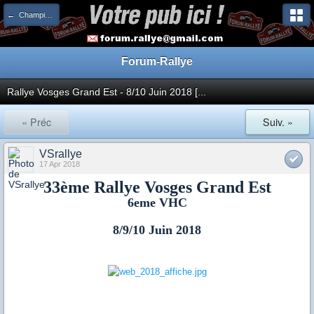
← Championnat de France
Forum-Rallye
Rallye Vosges Grand Est - 8/10 Juin 2018 [...
« Préc
Suiv. »
VSrallye
17 Apr 2018
33ème Rallye Vosges Grand Est
6eme VHC
8/9/10 Juin 2018