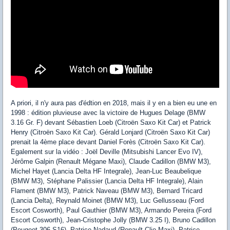
A priori, il n'y aura pas d'édtion en 2018, mais il y en a bien eu une en
1998 : édition pluvieuse avec la victoire de Hugues Delage (BMW
3.16 Gr. F) devant Sébastien Loeb (Citroën Saxo Kit Car) et Patrick
Henry (Citroën Saxo Kit Car). Gérald Lonjard (Citroën Saxo Kit Car)
prenait la 4ème place devant Daniel Forès (Citroën Saxo Kit Car).
Egalement sur la vidéo : Joël Deville (Mitsubishi Lancer Evo IV),
Jérôme Galpin (Renault Mégane Maxi), Claude Cadillon (BMW M3),
Michel Hayet (Lancia Delta HF Integrale), Jean-Luc Beaubelique
(BMW M3), Stéphane Palissier (Lancia Delta HF Integrale), Alain
Flament (BMW M3), Patrick Naveau (BMW M3), Bernard Tricard
(Lancia Delta), Reynald Moinet (BMW M3), Luc Gellusseau (Ford
Escort Cosworth), Paul Gauthier (BMW M3), Armando Pereira (Ford
Escort Cosworth), Jean-Cristophe Jolly (BMW 3.25 I), Bruno Cadillon
(Peugeot 306 S16), Patrice Nadaud (Renault Clio Maxi), Patrice