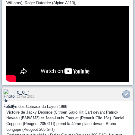
Williams), Roger Dutardre (Alpine A110), ...
c_o_r
28 Apr 2018
Rallye des Coteaux du Layon 1998
Victoire de Jacky Deborde (Citroën Saxo Kit Car) devant Patrick
Naveau (BMW M3) et Jean-Louis Fraquet (Renault Clio 16s). Daniel
Coppens (Peugeot 205 GTI) prend la 4ème place devant Bruno
Longépé (Peugeot 205 GTI)