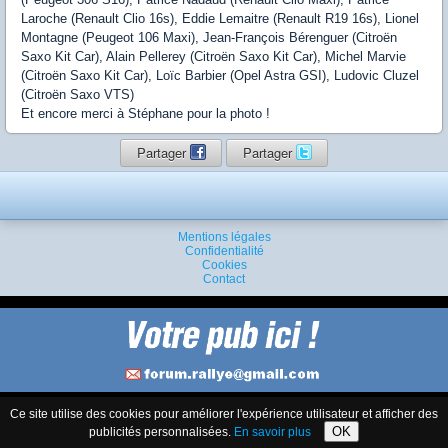
Laroche (Renault Clio 16s), Eddie Lemaitre (Renault R19 16s), Lionel
Montagne (Peugeot 106 Maxi), Jean-François Bérenguer (Citroën
Saxo Kit Car), Alain Pellerey (Citroën Saxo Kit Car), Michel Marvie
(Citroën Saxo Kit Car), Loïc Barbier (Opel Astra GSI), Ludovic Cluzel
(Citroën Saxo VTS)
Et encore merci à Stéphane pour la photo !
Partager
Partager
Mentions légales
Confidentialité
Cookies
Contact
Ce site utilise des cookies pour améliorer l'expérience utilisateur et afficher des
Version complète
Français (France)
OK
publicités personnalisées.
En savoir plus