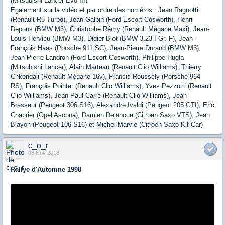
(Mitsubishi Lancer Evo III)
Egalement sur la vidéo et par ordre des numéros : Jean Ragnotti
(Renault R5 Turbo), Jean Galpin (Ford Escort Cosworth), Henri
Depons (BMW M3), Christophe Rémy (Renault Mégane Maxi), Jean-
Louis Hervieu (BMW M3), Didier Blot (BMW 3.23 I Gr. F), Jean-
François Haas (Porsche 911 SC), Jean-Pierre Durand (BMW M3),
Jean-Pierre Landron (Ford Escort Cosworth), Philippe Hugla
(Mitsubishi Lancer), Alain Marteau (Renault Clio Williams), Thierry
Chkondali (Renault Mégane 16v), Francis Roussely (Porsche 964
RS), François Pointet (Renault Clio Williams), Yves Pezzutti (Renault
Clio Williams), Jean-Paul Carré (Renault Clio Williams), Jean
Brasseur (Peugeot 306 S16), Alexandre Ivaldi (Peugeot 205 GTI), Eric
Chabrier (Opel Ascona), Damien Delanoue (Citroën Saxo VTS), Jean
Blayon (Peugeot 106 S16) et Michel Marvie (Citroën Saxo Kit Car)
c_o_r
08 Nov 2018
Rallye d'Automne 1998