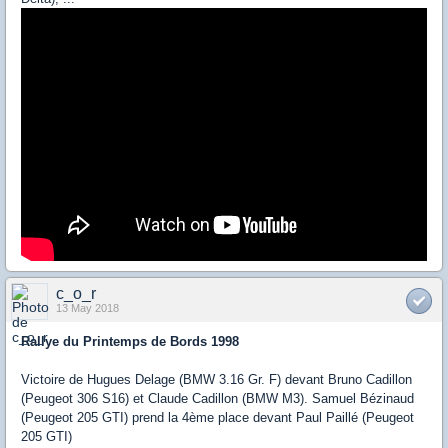
c_o_r
13 May 2018
Rallye du Printemps de Bords 1998
Victoire de Hugues Delage (BMW 3.16 Gr. F) devant Bruno Cadillon
(Peugeot 306 S16) et Claude Cadillon (BMW M3). Samuel Bézinaud
(Peugeot 205 GTI) prend la 4ème place devant Paul Paillé (Peugeot
205 GTI)