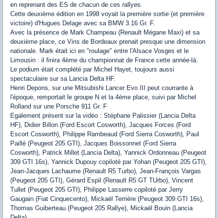
en reprenant des ES de chacun de ces rallyes.
Cette deuxième édition en 1998 voyait la première sortie (et première
victoire) d'Hugues Delage avec sa BMW 3.16 Gr. F.
Avec la présence de Mark Champeau (Renault Mégane Maxi) et sa
deuxième place, ce Vins de Bordeaux prenait presque une dimension
nationale. Mark était ici en "roulage" entre l'Alsace Vosges et le
Limousin : il finira 4ème du championnat de France cette année-là.
Le podium était complété par Michel Hayet, toujours aussi
spectaculaire sur sa Lancia Delta HF.
Henri Depons, sur une Mitsubishi Lancer Evo III peut courrante à
l'époque, remportait le groupe N et la 4ème place, suivi par Michel
Rolland sur une Porsche 911 Gr. F
Egalement présent sur la vidéo : Stéphane Palissier (Lancia Delta
HF), Didier Billon (Ford Escort Cosworth), Jacques Forces (Ford
Escort Cosworth), Philippe Rambeaud (Ford Sierra Cosworth), Paul
Paillé (Peugeot 205 GTI), Jacques Boissonnet (Ford Sierra
Cosworth), Patrick Millet (Lancia Delta), Yannick Ordonneau (Peugeot
309 GTI 16s), Yannick Dupouy copiloté par Yohan (Peugeot 205 GTI),
Jean-Jacques Lachaume (Renault R5 Turbo), Jean-François Vargas
(Peugeot 205 GTI), Gérard Espil (Renault R5 GT TUrbo), Vincent
Tullet (Peugeot 205 GTI), Philippe Lasserre copiloté par Jerry
Gaugain (Fiat Cinquecento), Mickaël Terrière (Peugeot 309 GTI 16s),
Thomas Guiberteau (Peugeot 205 Rallye), Mickaël Bouin (Lancia
Delta), ...