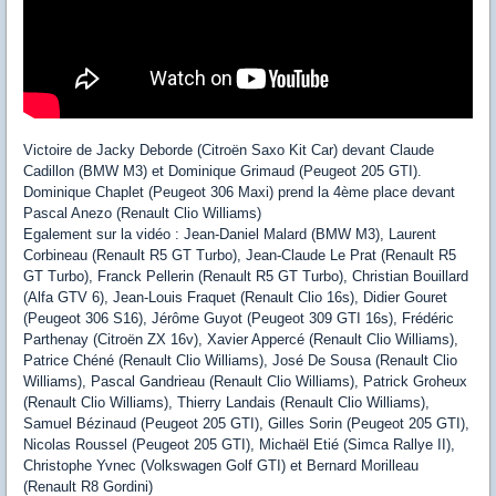
Victoire de Jacky Deborde (Citroën Saxo Kit Car) devant Claude
Cadillon (BMW M3) et Dominique Grimaud (Peugeot 205 GTI).
Dominique Chaplet (Peugeot 306 Maxi) prend la 4ème place devant
Pascal Anezo (Renault Clio Williams)
Egalement sur la vidéo : Jean-Daniel Malard (BMW M3), Laurent
Corbineau (Renault R5 GT Turbo), Jean-Claude Le Prat (Renault R5
GT Turbo), Franck Pellerin (Renault R5 GT Turbo), Christian Bouillard
(Alfa GTV 6), Jean-Louis Fraquet (Renault Clio 16s), Didier Gouret
(Peugeot 306 S16), Jérôme Guyot (Peugeot 309 GTI 16s), Frédéric
Parthenay (Citroën ZX 16v), Xavier Appercé (Renault Clio Williams),
Patrice Chéné (Renault Clio Williams), José De Sousa (Renault Clio
Williams), Pascal Gandrieau (Renault Clio Williams), Patrick Groheux
(Renault Clio Williams), Thierry Landais (Renault Clio Williams),
Samuel Bézinaud (Peugeot 205 GTI), Gilles Sorin (Peugeot 205 GTI),
Nicolas Roussel (Peugeot 205 GTI), Michaël Etié (Simca Rallye II),
Christophe Yvnec (Volkswagen Golf GTI) et Bernard Morilleau
(Renault R8 Gordini)