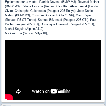
Egalement sur la vidéo : Patrick Naveau (BMW M3), Reynald Moinet
(BMW M3), Patrice Laroche (Renault Clio 16s), Alain Jauvat (Honda
Civic), Christophe Guicheteau (Peugeot 205 Rallye), Jean-Daniel
Malard (BMW M3), Christian Bouillard (Alfa GTV6), Marc Papeix
(Renault R5 GT Turbo), Samuel Bézinaud (Peugeot 205 GTI), Paul
Paillé (Peugeot 205 GTI), Dominique Grimaud (Peugeot 205 GTI),
Michel Seguin (Alpine A110)
Mickaël Etié (Simca Rallye III), ...