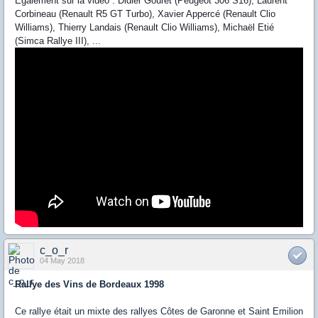
Egalement sur la vidéo : Didier Gouret (Peugeot 306 S16), Laurent
Corbineau (Renault R5 GT Turbo), Xavier Appercé (Renault Clio
Williams), Thierry Landais (Renault Clio Williams), Michaël Etié
(Simca Rallye III), ...
c_o_r
04 May 2018
Rallye des Vins de Bordeaux 1998
Ce rallye était un mixte des rallyes Côtes de Garonne et Saint Emilion