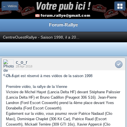
← Vidéos
Forum-Rallye
CentreOuestRallye - Saison 1998, il a 20...
c_o_r
28 Apr 2018
Ce sujet est réservé à mes vidéos de la saison 1998
Première vidéo, la rallye de la Vienne
Victoire de Michel Hayet (Lancia Delta HF) devant Stéphane Palissier
(Lancia Delta HF) et Bruno Cadillon (Peugeot 306 S16). Jean-Pierre
Landron (Ford Escort Cosworth) prend la 4ème place devant Yves
Donabella (Ford Escort Cosworth).
Egalement sur la vidéo, vous pourrez revoir Patrice Nadaud (Clio
Maxi), Dominique Chaplet (306 Kit Car), Patrice Raud (Escort
Cosworth), Mickaël Terrière (309 GTI 16s), Xavier Appercé (Clio