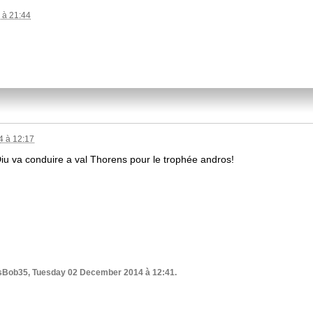
 à 21:44
 à 12:17
Diu va conduire a val Thorens pour le trophée andros!
sBob35, Tuesday 02 December 2014 à 12:41.