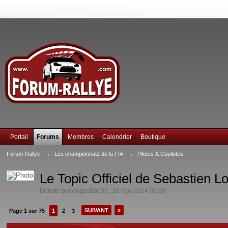
Portail
Forums
Membres
Calendrier
Boutique
Forum-Rallye
→
Les championnats de la FIA
→
Pilotes & Copilotes
Le Topic Officiel de Sebastien L
Débuté par
AngusBob35
,
28 Nov 2014 09:20
SUIVANT
»
Page 1 sur 75
1
2
3