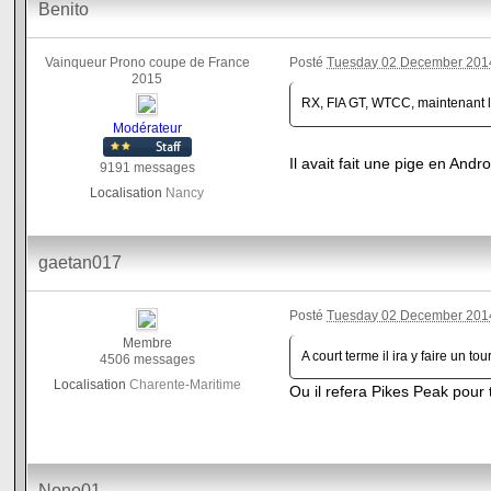
Benito
Vainqueur Prono coupe de France
Posté
Tuesday 02 December 2014
2015
RX, FIA GT, WTCC, maintenant l'
Modérateur
Il avait fait une pige en An
9191 messages
Localisation
Nancy
gaetan017
Posté
Tuesday 02 December 2014
Membre
A court terme il ira y faire un t
4506 messages
Localisation
Charente-Maritime
Ou il refera Pikes Peak pour
Nono01