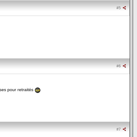
#5
#6
ses pour retraités
#7