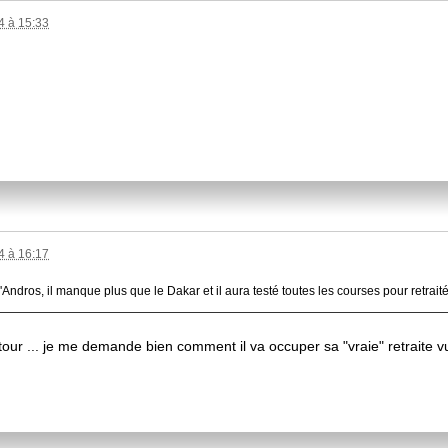
 à 15:33
 à 16:17
Andros, il manque plus que le Dakar et il aura testé toutes les courses pour retrait
n tour ... je me demande bien comment il va occuper sa "vraie" retraite v