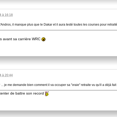
 à 16:18
Andros, il manque plus que le Dakar et il aura testé toutes les courses pour retrait
dros avant sa carrière WRC
 à 20:44
our ... je me demande bien comment il va occuper sa "vraie" retraite vu qu'il a déjà fa
 tenter de battre son record