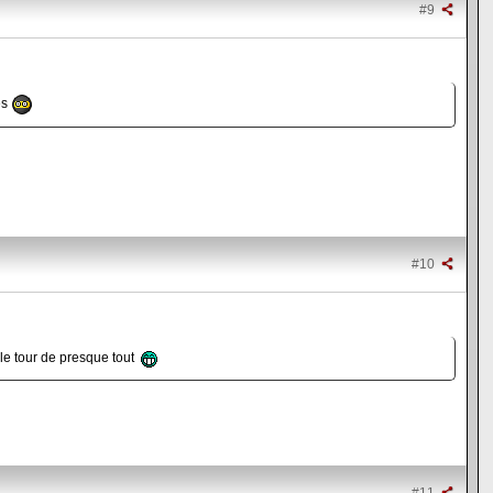
#9
és
#10
it le tour de presque tout