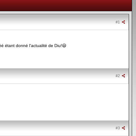
#1
é étant donné l'actualité de Diu!😃
#2
#3