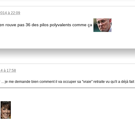
014 à 22:09
t'en rouve pas 36 des pilos polyvalents comme ça
4 à 17:58
our ... je me demande bien comment il va occuper sa "vraie" retraite vu qu'il a déjà fa
!