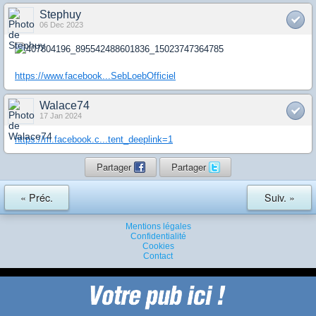
Stephuy
06 Dec 2023
https://www.facebook...SebLoebOfficiel
Walace74
17 Jan 2024
https://m.facebook.c...tent_deeplink=1
Partager
Partager
« Préc.
Suiv. »
Mentions légales
Confidentialité
Cookies
Contact