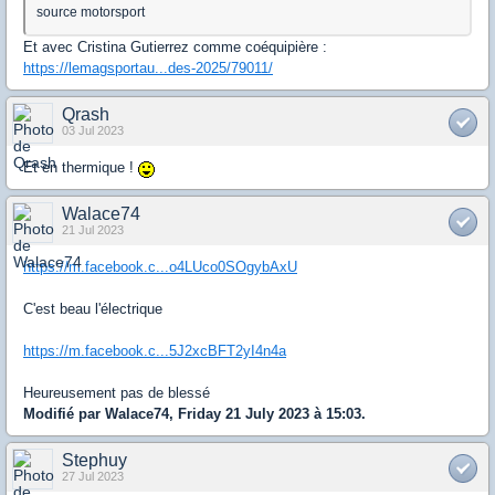
source motorsport
Et avec Cristina Gutierrez comme coéquipière :
https://lemagsportau...des-2025/79011/
Qrash
03 Jul 2023
Et en thermique !
Walace74
21 Jul 2023
https://m.facebook.c...o4LUco0SOgybAxU
C'est beau l'électrique
https://m.facebook.c...5J2xcBFT2yI4n4a
Heureusement pas de blessé
Modifié par Walace74, Friday 21 July 2023 à 15:03.
Stephuy
27 Jul 2023