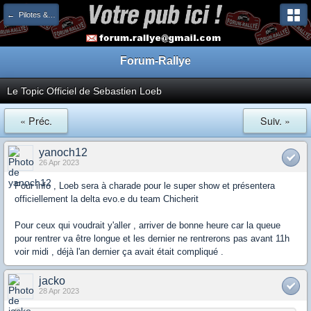
← Pilotes & Copilotes
Forum-Rallye
Le Topic Officiel de Sebastien Loeb
« Préc.
Suiv. »
yanoch12
26 Apr 2023
Pour info , Loeb sera à charade pour le super show et présentera
officiellement la delta evo.e du team Chicherit
Pour ceux qui voudrait y'aller , arriver de bonne heure car la queue
pour rentrer va être longue et les dernier ne rentrerons pas avant 11h
voir midi , déjà l'an dernier ça avait était compliqué .
jacko
28 Apr 2023