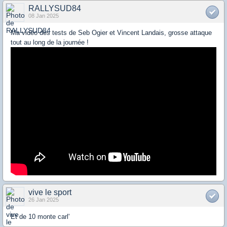
RALLYSUD84
08 Jan 2025
Ma vidéo des tests de Seb Ogier et Vincent Landais, grosse attaque
tout au long de la journée !
vive le sport
26 Jan 2025
Et de 10 monte carl'