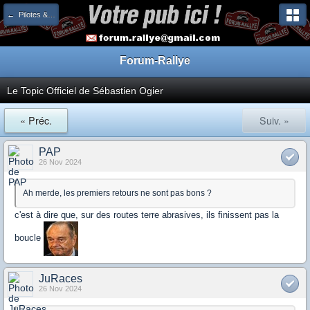
← Pilotes & Copilotes
Forum-Rallye
Le Topic Officiel de Sébastien Ogier
« Préc.
Suiv. »
PAP
26 Nov 2024
Ah merde, les premiers retours ne sont pas bons ?
c'est à dire que, sur des routes terre abrasives, ils finissent pas la
boucle
JuRaces
26 Nov 2024