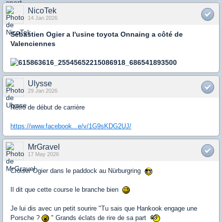
NicoTek
14 Jan 2026
Sébastien Ogier a l'usine toyota Onnaing a côté de
Valenciennes
Ulysse
29 Jan 2026
Rétro de début de carrière
https://www.facebook...e/v/1G9sKDG2UJ/
MrGravel
17 May 2026
Croiser Ogier dans le paddock au Nürburgring
Il dit que cette course le branche bien
Je lui dis avec un petit sourire "Tu sais que Hankook engage une
Porsche ?
" Grands éclats de rire de sa part