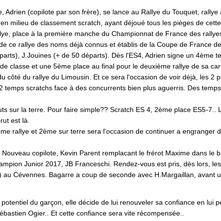
e, Adrien (copilote par son frère), se lance au Rallye du Touquet, rally
nt en milieu de classement scratch, ayant déjoué tous les pièges de cett
lye, place à la première manche du Championnat de France des rallyes 
de ce rallye des noms déjà connus et établis de la Coupe de France des
arts), J.Jouines (+ de 50 départs). Dès l'ES4, Adrien signe un 4ème t
e classe et une 5ème place au final pour le deuxième rallye de sa car
u côté du rallye du Limousin. Et ce sera l'occasion de voir déjà, les 2 
2 temps scratchs face à des concurrents bien plus aguerris. Des temps
uts sur la terre. Pour faire simple?? Scratch ES 4, 2ème place ES5-7.. L
ut est là.
me rallye et 2ème sur terre sera l'occasion de continuer a engranger 
 Nouveau copilote, Kevin Parent remplacant le frérot Maxime dans le 
champion Junior 2017, JB Franceschi. Rendez-vous est pris, dès lors, les
jà) au Cévennes. Bagarre a coup de seconde avec H.Margaillan, avant une
 potentiel du garçon, elle décide de lui renouveler sa confiance en lui
ébastien Ogier.. Et cette confiance sera vite récompensée..