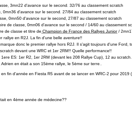
classe, 3mn22 d'avance sur le second. 32/76 au classement scratch
se, 0mn36 d'avance sur le second. 27/84 au classement scratch
lasse, 0mn50 d'avance sur le second, 27/87 au classement scratch
toire de classe, 0mn06 d'avance sur le second / 14/60 au classement 
re de classe et titre de
Champion de France des Rallyes Junior
/ 2mn17
 rallye en R2J. La fin d'une belle aventure!!
marque donc le premier rallye hors R2J. Il s'agit toujours d'une Ford, t
scratch devant une WRC et 1er 2RM!! Quelle performance!!
 1ere ES: 1er R2, 1er 2RM (devant les 208 Rallye Cup), 12 au scratch
 Adrien en était a son 15ème rallye, le 5ème sur terre..
r en fin d'année en Fiesta R5 avant de se lancer en WRC-2 pour 2019 (se
n était en 4ème année de médecine??