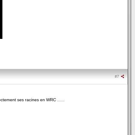
#7
ectement ses racines en WRC ......