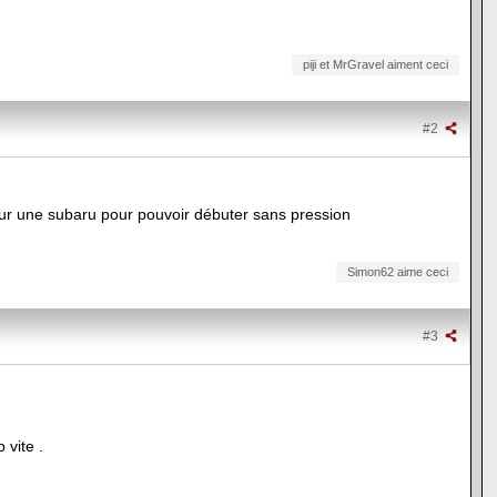
piji et MrGravel aiment ceci
#2
 sur une subaru pour pouvoir débuter sans pression
Simon62 aime ceci
#3
 vite .