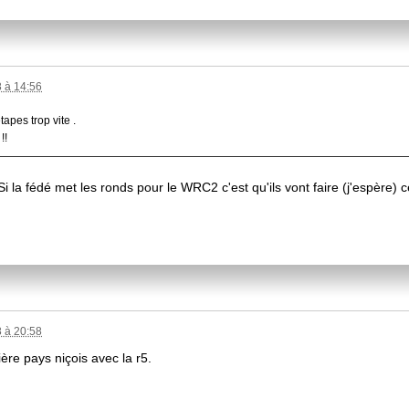
 à 14:56
tapes trop vite .
!!
i la fédé met les ronds pour le WRC2 c'est qu'ils vont faire (j'espère) c
 à 20:58
ière pays niçois avec la r5.