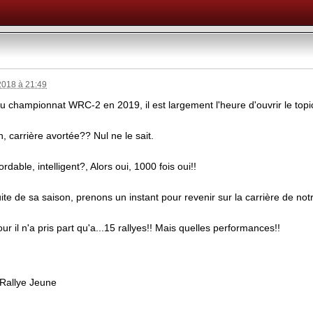
018 à 21:49
 au championnat WRC-2 en 2019, il est largement l'heure d'ouvrir le to
n, carrière avortée?? Nul ne le sait.
able, intelligent?, Alors oui, 1000 fois oui!!
uite de sa saison, prenons un instant pour revenir sur la carrière de no
our il n'a pris part qu'a...15 rallyes!! Mais quelles performances!!
 Rallye Jeune