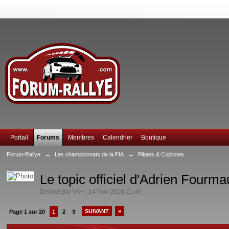
Portail
Forums
Membres
Calendrier
Boutique
Forum-Rallye
→
Les championnats de la FIA
→
Pilotes & Copilotes
Le topic officiel d'Adrien Fourm
Débuté par
VA+
,
14 Nov 2018 21:49
SUIVANT
»
Page 1 sur 20
1
2
3