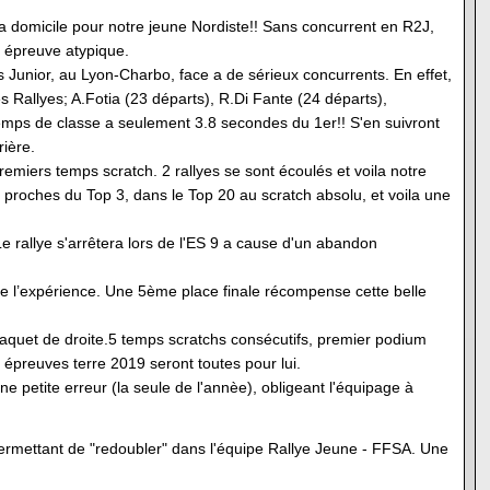
e a domicile pour notre jeune Nordiste!! Sans concurrent en R2J,
e épreuve atypique.
Junior, au Lyon-Charbo, face a de sérieux concurrents. En effet,
 Rallyes; A.Fotia (23 départs), R.Di Fante (24 départs),
emps de classe a seulement 3.8 secondes du 1er!! S'en suivront
rière.
premiers temps scratch. 2 rallyes se sont écoulés et voila notre
 proches du Top 3, dans le Top 20 au scratch absolu, et voila une
e rallye s'arrêtera lors de l'ES 9 a cause d'un abandon
de l’expérience. Une 5ème place finale récompense cette belle
baquet de droite.5 temps scratchs consécutifs, premier podium
 épreuves terre 2019 seront toutes pour lui.
 petite erreur (la seule de l'annèe), obligeant l'équipage à
 permettant de "redoubler" dans l'équipe Rallye Jeune - FFSA. Une