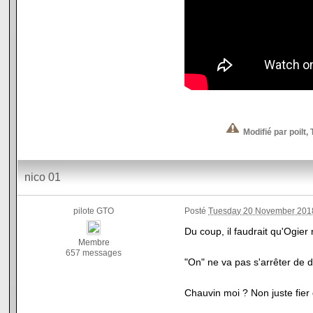
Modifié par poilt
nico 01
pilote GTO
Posté
Tuesday 20 November 2018
Du coup, il faudrait qu'Ogie
Membre
657 messages
"On" ne va pas s'arrêter de d
Chauvin moi ? Non juste fie