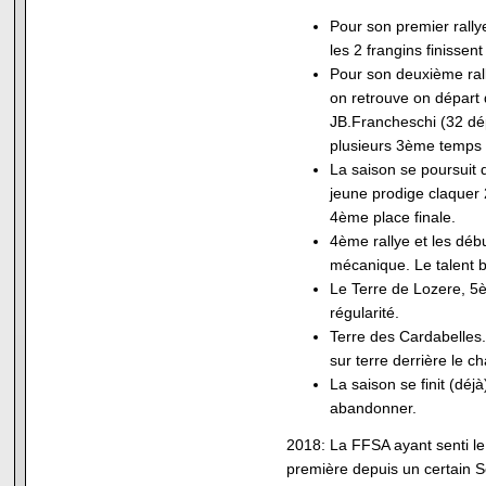
Pour son premier rally
les 2 frangins finisse
Pour son deuxième ral
on retrouve on départ 
JB.Francheschi (32 dép
plusieurs 3ème temps d
La saison se poursuit d
jeune prodige claquer 
4ème place finale.
4ème rallye et les déb
mécanique. Le talent br
Le Terre de Lozere, 5è
régularité.
Terre des Cardabelles.
sur terre derrière le 
La saison se finit (dé
abandonner.
2018: La FFSA ayant senti le
première depuis un certain S