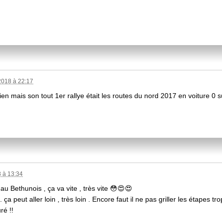
018 à 22:17
en mais son tout 1er rallye était les routes du nord 2017 en voiture 0
 à 13:34
au Bethunois , ça va vite , très vite 😳😍😍
ça peut aller loin , très loin . Encore faut il ne pas griller les étapes trop
ré !!