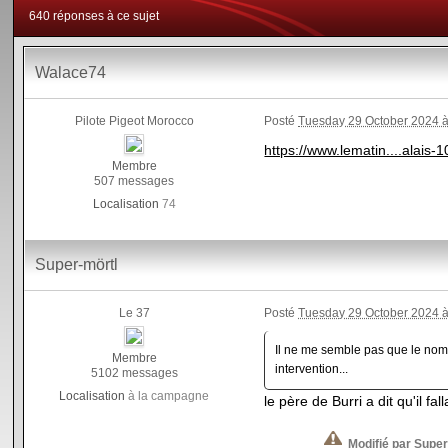
640 réponses à ce sujet
Walace74
Pilote Pigeot Morocco
Posté
Tuesday 29 October 2024 à
https://www.lematin....alais
Membre
507 messages
Localisation
74
Super-mörtl
Le 37
Posté
Tuesday 29 October 2024 à
Il ne me semble pas que le nomb
Membre
intervention...
5102 messages
Localisation
à la campagne
le père de Burri a dit qu'il f
Modifié par Super