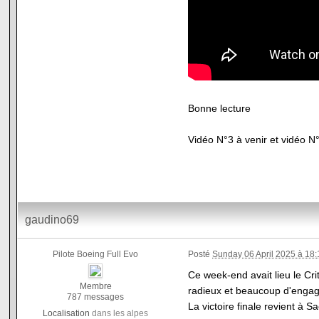
Bonne lecture
Vidéo N°3 à venir et vidéo 
gaudino69
Pilote Boeing Full Evo
Posté
Sunday 06 April 2025 à 18:
Ce week-end avait lieu le Cr
Membre
radieux et beaucoup d'engag
787 messages
La victoire finale revient 
Localisation
dans les alpes