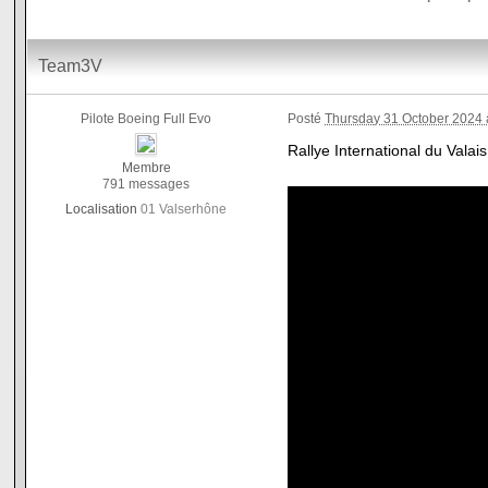
Team3V
Pilote Boeing Full Evo
Posté
Thursday 31 October 2024 
Rallye International du Vala
Membre
791 messages
Localisation
01 Valserhône