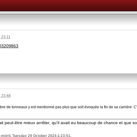
 23:11
-103209863
 23:48
re de tonneaux y est mentionné pas plus que soit évoquée la fin de sa carrière. C'e
allait peut-être mieux arrêter, qu'il avait eu beaucoup de chance et que so
-mörtl, Tuesday 29 October 2024 à 23:51.