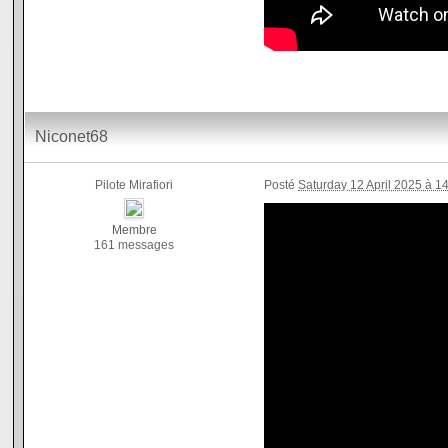
Niconet68
Pilote Mirafiori
Posté
Saturday 12 April 2025 à 1
Membre
161 messages