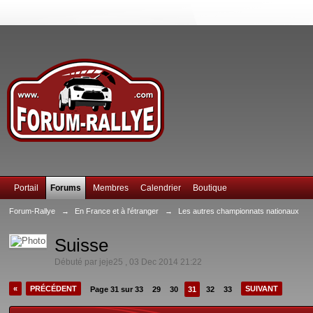
Portail
Forums
Membres
Calendrier
Boutique
Forum-Rallye
→
En France et à l'étranger
→
Les autres championnats nationaux
Suisse
Débuté par
jeje25
,
03 Dec 2014 21:22
«
PRÉCÉDENT
SUIVANT
Page 31 sur 33
29
30
31
32
33