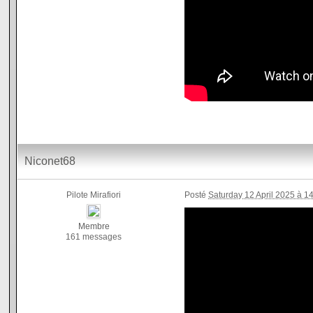
Niconet68
Pilote Mirafiori
Posté
Saturday 12 April 2025 à 1
Membre
161 messages