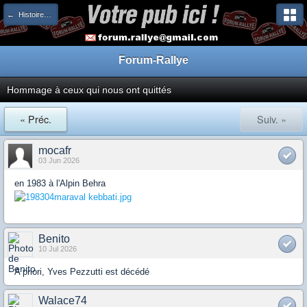
← Histoires & Légendes
Forum-Rallye
Hommage à ceux qui nous ont quittés
« Préc.
Suiv. »
mocafr
03 Jun 2026
en 1983 à l'Alpin Behra
Benito
10 Jul 2026
A priori, Yves Pezzutti est décédé
Walace74