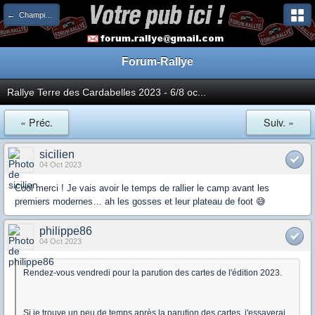
← Championnat de France
Forum-Rallye
Rallye Terre des Cardabelles 2023 - 6/8 oc...
« Préc.
Suiv. »
sicilien
04 Oct 2023
Cool merci ! Je vais avoir le temps de rallier le camp avant les
premiers modernes… ah les gosses et leur plateau de foot 😅
philippe86
04 Oct 2023
Rendez-vous vendredi pour la parution des cartes de l'édition 2023.
Si je trouve un peu de temps après la parution des cartes, j'essayerai