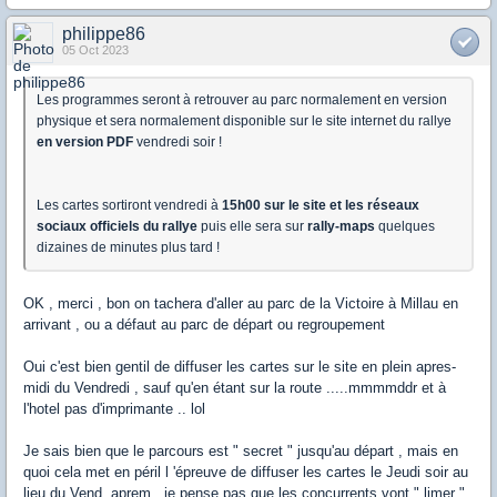
philippe86
05 Oct 2023
Les programmes seront à retrouver au parc normalement en version
physique et sera normalement disponible sur le site internet du rallye
en version PDF
vendredi soir !
Les cartes sortiront vendredi à
15h00 sur le site et les réseaux
sociaux officiels du rallye
puis elle sera sur
rally-maps
quelques
dizaines de minutes plus tard !
OK , merci , bon on tachera d'aller au parc de la Victoire à Millau en
arrivant , ou a défaut au parc de départ ou regroupement
Oui c'est bien gentil de diffuser les cartes sur le site en plein apres-
midi du Vendredi , sauf qu'en étant sur la route .....mmmmddr et à
l'hotel pas d'imprimante .. lol
Je sais bien que le parcours est " secret " jusqu'au départ , mais en
quoi cela met en péril l 'épreuve de diffuser les cartes le Jeudi soir au
lieu du Vend. aprem , je pense pas que les concurrents vont " limer "