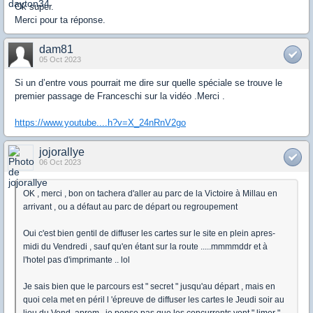
Ok super.
Merci pour ta réponse.
dam81
05 Oct 2023
Si un d’entre vous pourrait me dire sur quelle spéciale se trouve le
premier passage de Franceschi sur la vidéo .Merci .
https://www.youtube....h?v=X_24nRnV2go
jojorallye
06 Oct 2023
OK , merci , bon on tachera d'aller au parc de la Victoire à Millau en
arrivant , ou a défaut au parc de départ ou regroupement
Oui c'est bien gentil de diffuser les cartes sur le site en plein apres-
midi du Vendredi , sauf qu'en étant sur la route .....mmmmddr et à
l'hotel pas d'imprimante .. lol
Je sais bien que le parcours est " secret " jusqu'au départ , mais en
quoi cela met en péril l 'épreuve de diffuser les cartes le Jeudi soir au