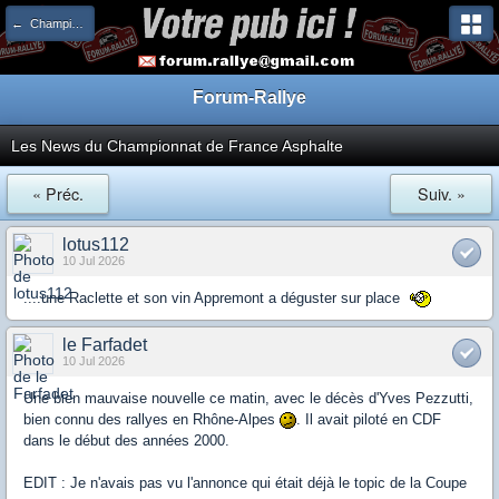
← Championnat de France
Forum-Rallye
Les News du Championnat de France Asphalte
« Préc.
Suiv. »
lotus112
10 Jul 2026
....une Raclette et son vin Appremont a déguster sur place
le Farfadet
10 Jul 2026
Une bien mauvaise nouvelle ce matin, avec le décès d'Yves Pezzutti,
bien connu des rallyes en Rhône-Alpes
. Il avait piloté en CDF
dans le début des années 2000.
EDIT : Je n'avais pas vu l'annonce qui était déjà le topic de la Coupe