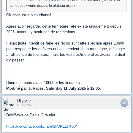
télécabine d'ardent et le plateau de lecherette est fermée , l'acces au
col de joux verte depuis le plateau est ok .
Ok donc ça a bien changé.
Après avoir regardé, cette fermeture l'été existe uniquement depuis
2023, avant il y avait pas de restrictions.
Il était juste interdit de faire les recos sur cette speciale après 10h00
pour respecter les chèvres qui descendent de la montagne, mélanger
a l'affluence de touristes, mais les voitures/moto elles avaient le droit
d'y passer.
Donc oui recos avant 10h00 = les lindarets.
Modifié par JuRaces, Saturday 11 July 2026 à 12:05.
Ulysse
13 Jul 2026
Des news de Denis Giraudet
https://www.facebook...are/1PJRLLTXo8/