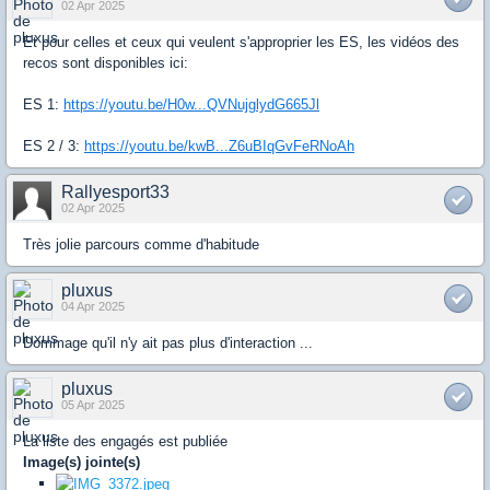
02 Apr 2025
Et pour celles et ceux qui veulent s'approprier les ES, les vidéos des
recos sont disponibles ici:
ES 1:
https://youtu.be/H0w...QVNujglydG665Jl
ES 2 / 3:
https://youtu.be/kwB...Z6uBIqGvFeRNoAh
Rallyesport33
02 Apr 2025
Très jolie parcours comme d'habitude
pluxus
04 Apr 2025
Dommage qu'il n'y ait pas plus d'interaction ...
pluxus
05 Apr 2025
La liste des engagés est publiée
Image(s) jointe(s)