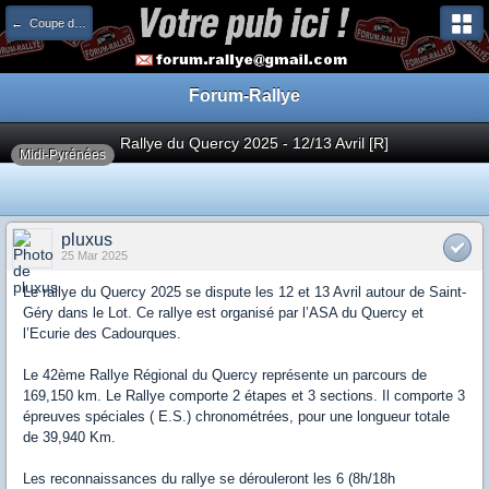
← Coupe de France
Forum-Rallye
Rallye du Quercy 2025 - 12/13 Avril [R]
Midi-Pyrénées
pluxus
25 Mar 2025
Le rallye du Quercy 2025 se dispute les 12 et 13 Avril autour de Saint-
Géry dans le Lot. Ce rallye est organisé par l’ASA du Quercy et
l’Ecurie des Cadourques.
Le 42ème Rallye Régional du Quercy représente un parcours de
169,150 km. Le Rallye comporte 2 étapes et 3 sections. Il comporte 3
épreuves spéciales ( E.S.) chronométrées, pour une longueur totale
de 39,940 Km.
Les reconnaissances du rallye se dérouleront les 6 (8h/18h