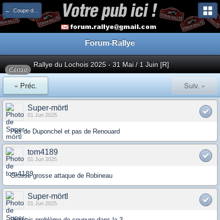
← Coupe de France
Forum-Rallye
Rallye du Lochois 2025 - 31 Mai / 1 Juin [R]
Centre
« Préc.
Suiv. »
Super-mörtl
01 Jun 2025
Pas de Duponchel et pas de Renouard
tom4189
01 Jun 2025
Grosse grosse attaque de Robineau
Super-mörtl
01 Jun 2025
Despois problème de coupure dans la 3