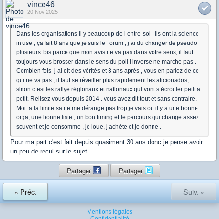
vince46
20 Nov 2025
Dans les organisations il y beaucoup de l entre-soi , ils ont la science
infuse , ça fait 8 ans que je suis le forum , j ai du changer de pseudo
plusieurs fois parce que mon avis ne va pas dans votre sens, il faut
toujours vous brosser dans le sens du poil l inverse ne marche pas .
Combien fois j ai dit des vérités et 3 ans après , vous en parlez de ce
qui ne va pas , il faut se réveiller plus rapidement les aficionados,
sinon c est les rallye régionaux et nationaux qui vont s écrouler petit a
petit. Relisez vous depuis 2014 . vous avez dit tout et sans contraire.
Moi a la limite sa ne me dérange pas trop je vais ou il y a une bonne
orga, une bonne liste , un bon timing et le parcours qui change assez
souvent et je consomme , je loue, j achète et je donne .
Pour ma part c'est fait depuis quasiment 30 ans donc je pense avoir
un peu de recul sur le sujet.....
Partager
Partager
« Préc.
Suiv. »
Mentions légales
Confidentialité