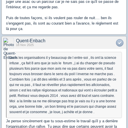
juger une asac ou un parcour car je ne sais pas ce qu'il se passe de
l'intérieur, et ça me regarde pas.
Puis de toutes façons, si ils veulent pas rouler de nuit.... ben ils
s'engagent pas, ils sont au courant bien a l'avance, le règlement est
là pour ça.
Quent-Enbach
18 Nov 2025
Dans les organisations il y beaucoup de l entre-soi , ils ont la science
infuse , ça fait 8 ans que je suis le forum , j ai du changer de pseudo
plusieurs fois parce que mon avis ne va pas dans votre sens, il faut
toujours vous brosser dans le sens du poil l inverse ne marche pas .
Combien fois j ai dit des vérités et 3 ans après , vous en parlez de ce
qui ne va pas , il faut se réveiller plus rapidement les aficionados,
sinon c est les rallye régionaux et nationaux qui vont s écrouler petit a
petit. Relisez vous depuis 2014 . vous avez dit tout et sans contraire.
Moi a la limite sa ne me dérange pas trop je vais ou il y a une bonne
orga, une bonne liste , un bon timing et le parcours qui change assez
souvent et je consomme , je loue, j achète et je donne .
Je pense sincèrement que tu sous-estime le travail qu'il y a derrière
l'organisation d'un rallye. Tu peux dire que certains peuvent avoir la