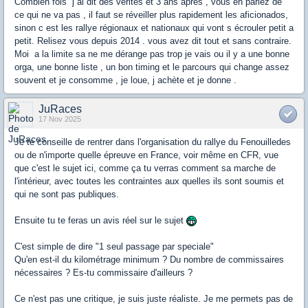
Combien fois j ai dit des vérités et 3 ans après , vous en parlez de
ce qui ne va pas , il faut se réveiller plus rapidement les aficionados,
sinon c est les rallye régionaux et nationaux qui vont s écrouler petit a
petit. Relisez vous depuis 2014 . vous avez dit tout et sans contraire.
Moi a la limite sa ne me dérange pas trop je vais ou il y a une bonne
orga, une bonne liste , un bon timing et le parcours qui change assez
souvent et je consomme , je loue, j achète et je donne .
JuRaces
17 Nov 2025
Je te conseille de rentrer dans l'organisation du rallye du Fenouilledes
ou de n'importe quelle épreuve en France, voir même en CFR, vue
que c'est le sujet ici, comme ça tu verras comment sa marche de
l'intérieur, avec toutes les contraintes aux quelles ils sont soumis et
qui ne sont pas publiques.
Ensuite tu te feras un avis réel sur le sujet
C'est simple de dire "1 seul passage par speciale"
Qu'en est-il du kilométrage minimum ? Du nombre de commissaires
nécessaires ? Es-tu commissaire d'ailleurs ?
Ce n'est pas une critique, je suis juste réaliste. Je me permets pas de