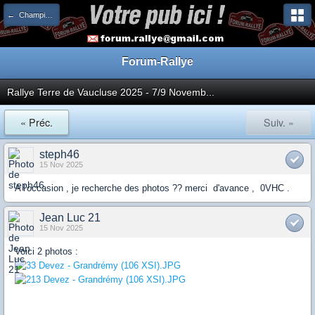
← Championnat de France
Forum-Rallye
Rallye Terre de Vaucluse 2025 - 7/9 Novemb...
« Préc.
Suiv. »
steph46
15 Nov 2025
A l'occasion , je recherche des photos ?? merci d'avance , 0VHC .
Jean Luc 21
15 Nov 2025
Voici 2 photos :